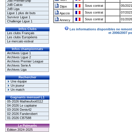
JdB PremierShip
JdB Calcio
Sous contrat
05/2021
Dijon
JdB Liga
Sous contrat
07/2023
Ligue 1 plus de buts
Ajaccio
Survivor Ligue 1
Sous contrat
01/2026
Annecy
Challenge Ligue 1
Infos Clubs
Les informations disponibles ne remonte
et 2006/2007 p
Les clubs Français
Les clubs Européens
Le mercato estival
Infos championnats
Archives Ligue 1
Archives Ligue 2
Archives Premier League
Archives Serie A
Archives Liga
Rechercher
Une équipe
Un joueur
Un match
Gagnants mensuel L1
05-2026 Mathieufoot0112
04-2026 Le capitaine
03-2026 Denis42
02-2026 Fanderobert
01-2026 CB7588
Le Palmarès
Edition 2024-2025