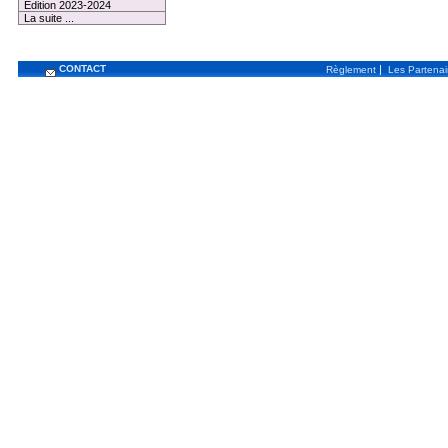
Edition 2023-2024
La suite ...
CONTACT
|
Règlement
Les Partenai