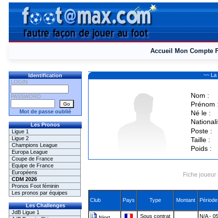
Accueil
Mon Compte
~~ La
Identification
LOGIN
Nom :
PASSWORD
Prénom 
Mot de passe oublié
Né le :
Nationali
Les Pronos
Poste :
Ligue 1
Ligue 2
Taille :
Champions League
Poids :
Europa League
Coupe de France
Equipe de France
Européens
Fiche joueur 
CDM 2026
Pronos Foot féminin
Les pronos par équipes
Club
Pays
Type
Montant
Pèriode
Les Challenges
JdB Ligue 1
Sous contrat
N/A - 0
Niort