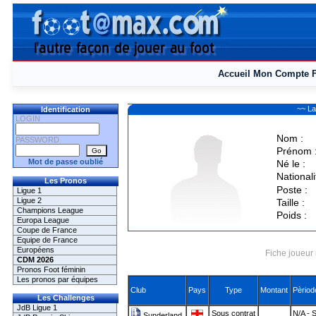
Accueil
Mon Compte
~~ La
Identification
LOGIN
Nom :
PASSWORD
Prénom 
Mot de passe oublié
Né le :
Nationali
Les Pronos
Poste :
Ligue 1
Ligue 2
Taille :
Champions League
Poids :
Europa League
Coupe de France
Equipe de France
Européens
Fiche joueur 
CDM 2026
Pronos Foot féminin
Les pronos par équipes
Club
Pays
Type
Montant
Pèriod
Les Challenges
JdB Ligue 1
Sous contrat
N/A - 
Sunderland