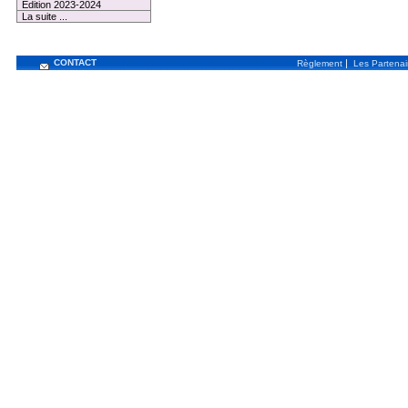
Edition 2023-2024
La suite ...
CONTACT
|
Règlement
Les Partenai