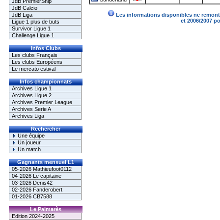
JdB PremierShip
JdB Calcio
JdB Liga
Les informations disponibles ne remonte
et 2006/2007 p
Ligue 1 plus de buts
Survivor Ligue 1
Challenge Ligue 1
Infos Clubs
Les clubs Français
Les clubs Européens
Le mercato estival
Infos championnats
Archives Ligue 1
Archives Ligue 2
Archives Premier League
Archives Serie A
Archives Liga
Rechercher
Une équipe
Un joueur
Un match
Gagnants mensuel L1
05-2026 Mathieufoot0112
04-2026 Le capitaine
03-2026 Denis42
02-2026 Fanderobert
01-2026 CB7588
Le Palmarès
Edition 2024-2025