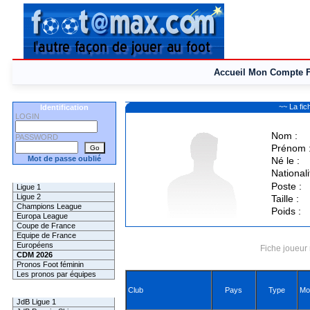
Accueil
Mon Compte
~~ La f
Identification
LOGIN
Nom :
PASSWORD
Prénom 
Mot de passe oublié
Né le :
Nationali
Les Pronos
Poste :
Ligue 1
Ligue 2
Taille :
Champions League
Poids :
Europa League
Coupe de France
Equipe de France
Européens
Fiche joueur 
CDM 2026
Pronos Foot féminin
Les pronos par équipes
Club
Pays
Type
Mo
Les Challenges
JdB Ligue 1