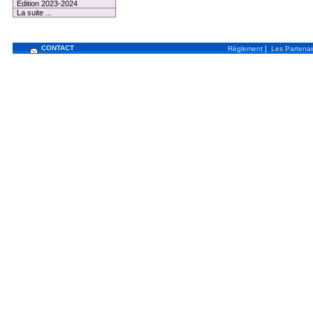
Edition 2023-2024
La suite ...
CONTACT
|
Règlement
Les Partenai