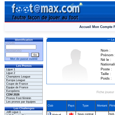
Accueil
Mon Compte
~~ La
Identification
LOGIN
Nom :
PASSWORD
Prénom 
Mot de passe oublié
Né le :
Nationali
Les Pronos
Poste :
Ligue 1
Ligue 2
Taille :
Champions League
Poids :
Europa League
Coupe de France
Equipe de France
Européens
Fiche joueur 
CDM 2026
Pronos Foot féminin
Les pronos par équipes
Club
Pays
Type
Montant
Pèri
Les Challenges
JdB Ligue 1
Sous contrat
N/A 
Walsall