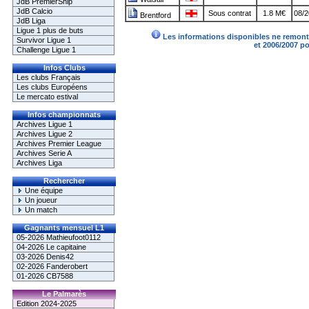
JdB PremierShip
JdB Calcio
Sous contrat
1.8 M€
08/2
Brentford
JdB Liga
Ligue 1 plus de buts
Les informations disponibles ne remonte
Survivor Ligue 1
et 2006/2007 p
Challenge Ligue 1
Infos Clubs
Les clubs Français
Les clubs Européens
Le mercato estival
Infos championnats
Archives Ligue 1
Archives Ligue 2
Archives Premier League
Archives Serie A
Archives Liga
Rechercher
Une équipe
Un joueur
Un match
Gagnants mensuel L1
05-2026 Mathieufoot0112
04-2026 Le capitaine
03-2026 Denis42
02-2026 Fanderobert
01-2026 CB7588
Le Palmarès
Edition 2024-2025