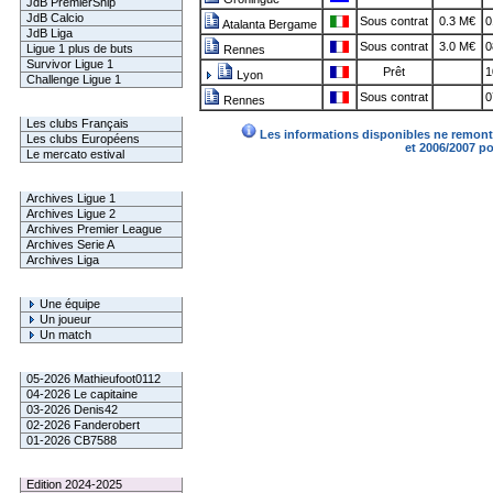
JdB PremierShip
JdB Calcio
Sous contrat
0.3 M€
0
Atalanta Bergame
JdB Liga
Sous contrat
3.0 M€
0
Ligue 1 plus de buts
Rennes
Survivor Ligue 1
Prêt
1
Lyon
Challenge Ligue 1
Sous contrat
0
Rennes
Infos Clubs
Les clubs Français
Les informations disponibles ne remonte
Les clubs Européens
et 2006/2007 p
Le mercato estival
Infos championnats
Archives Ligue 1
Archives Ligue 2
Archives Premier League
Archives Serie A
Archives Liga
Rechercher
Une équipe
Un joueur
Un match
Gagnants mensuel L1
05-2026 Mathieufoot0112
04-2026 Le capitaine
03-2026 Denis42
02-2026 Fanderobert
01-2026 CB7588
Le Palmarès
Edition 2024-2025