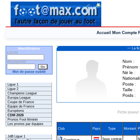
Accueil
Mon Compte
~~ La f
Identification
LOGIN
Nom :
PASSWORD
Prénom 
Mot de passe oublié
Né le :
Nationali
Les Pronos
Poste :
Ligue 1
Ligue 2
Taille :
Champions League
Poids :
Europa League
Coupe de France
Equipe de France
Européens
Fiche joueur 
CDM 2026
Pronos Foot féminin
Les pronos par équipes
Club
Pays
Type
Montant
P
Les Challenges
JdB Ligue 1
Sous contrat
N
Groningue