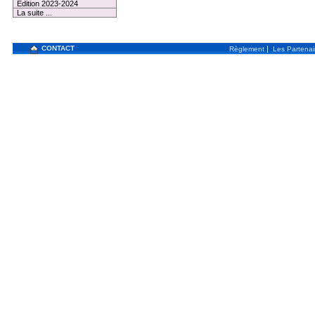
Edition 2023-2024
La suite ...
CONTACT
|
Règlement
Les Partenai