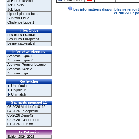
JdB PremierShip
JdB Calcio
JdB Liga
Les informations disponibles ne remonte
et 2006/2007 p
Ligue 1 plus de buts
Survivor Ligue 1
Challenge Ligue 1
Infos Clubs
Les clubs Français
Les clubs Européens
Le mercato estival
Infos championnats
Archives Ligue 1
Archives Ligue 2
Archives Premier League
Archives Serie A
Archives Liga
Rechercher
Une équipe
Un joueur
Un match
Gagnants mensuel L1
05-2026 Mathieufoot0112
04-2026 Le capitaine
03-2026 Denis42
02-2026 Fanderobert
01-2026 CB7588
Le Palmarès
Edition 2024-2025