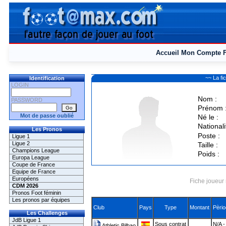
Accueil
Mon Compte
~~ La f
Identification
LOGIN
Nom :
PASSWORD
Prénom 
Mot de passe oublié
Né le :
Nationali
Les Pronos
Poste :
Ligue 1
Ligue 2
Taille :
Champions League
Poids :
Europa League
Coupe de France
Equipe de France
Européens
Fiche joueur 
CDM 2026
Pronos Foot féminin
Les pronos par équipes
Club
Pays
Type
Montant
Pèrio
Les Challenges
JdB Ligue 1
Sous contrat
N/A -
Athletic Bilbao