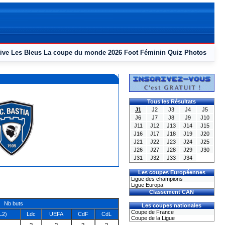
ive
Les Bleus
La coupe du monde 2026
Foot Féminin
Quiz
Photos
Tous les Résultats
J1
J2
J3
J4
J5
J6
J7
J8
J9
J10
J11
J12
J13
J14
J15
J16
J17
J18
J19
J20
J21
J22
J23
J24
J25
J26
J27
J28
J29
J30
J31
J32
J33
J34
Les coupes Européennes
Ligue des champions
Ligue Europa
Classement CAN
Nb buts
Les coupes nationales
Coupe de France
L2)
Ldc
UEFA
CdF
CdL
Coupe de la Ligue