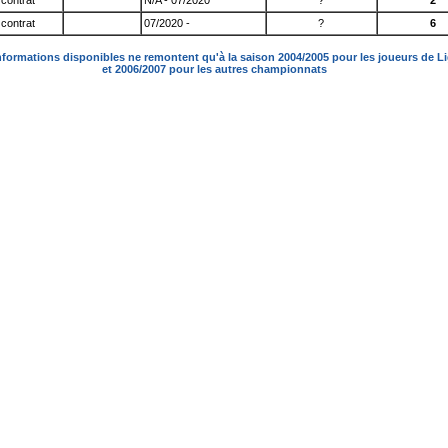
contrat
N/A - 07/2020
?
2
contrat
07/2020 -
?
6
nformations disponibles ne remontent qu'à la saison 2004/2005 pour les joueurs de L
et 2006/2007 pour les autres championnats