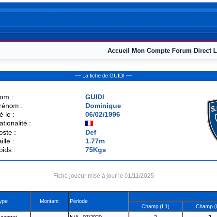
Accueil
Mon Compte
Forum
Direct L
~~ La fiche de GUIDI ~~
om :
GUIDI
rénom :
Dominique
é le :
06/02/1996
ationalité :
oste :
Def
ille :
1.77m
oids :
75Kgs
Fiche joueur mise à jour le 01/11/2025
ype
Montant
Pèriode
Champ (L1)
Champ (