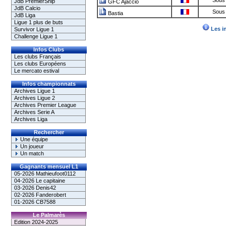
Sous 
JdB PremierShip
GFC Ajaccio
JdB Calcio
Sous 
Bastia
JdB Liga
Ligue 1 plus de buts
Les i
Survivor Ligue 1
Challenge Ligue 1
Infos Clubs
Les clubs Français
Les clubs Européens
Le mercato estival
Infos championnats
Archives Ligue 1
Archives Ligue 2
Archives Premier League
Archives Serie A
Archives Liga
Rechercher
Une équipe
Un joueur
Un match
Gagnants mensuel L1
05-2026 Mathieufoot0112
04-2026 Le capitaine
03-2026 Denis42
02-2026 Fanderobert
01-2026 CB7588
Le Palmarès
Edition 2024-2025