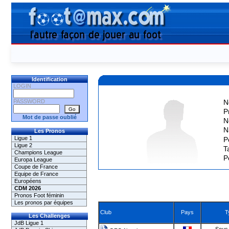
Identification
LOGIN
PASSWORD
N
P
Mot de passe oublié
N
N
Les Pronos
Ligue 1
P
Ligue 2
Ta
Champions League
P
Europa League
Coupe de France
Equipe de France
Européens
CDM 2026
Pronos Foot féminin
Les pronos par équipes
Club
Pays
T
Les Challenges
JdB Ligue 1