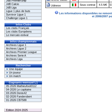
JdB PremierShip
JdB Calcio
Sous contrat
4.5 M€
0
Udinese
JdB Liga
Ligue 1 plus de buts
Les informations disponibles ne remonte
Survivor Ligue 1
et 2006/2007 p
Challenge Ligue 1
Infos Clubs
Les clubs Français
Les clubs Européens
Le mercato estival
Infos championnats
Archives Ligue 1
Archives Ligue 2
Archives Premier League
Archives Serie A
Archives Liga
Rechercher
Une équipe
Un joueur
Un match
Gagnants mensuel L1
05-2026 Mathieufoot0112
04-2026 Le capitaine
03-2026 Denis42
02-2026 Fanderobert
01-2026 CB7588
Le Palmarès
Edition 2024-2025