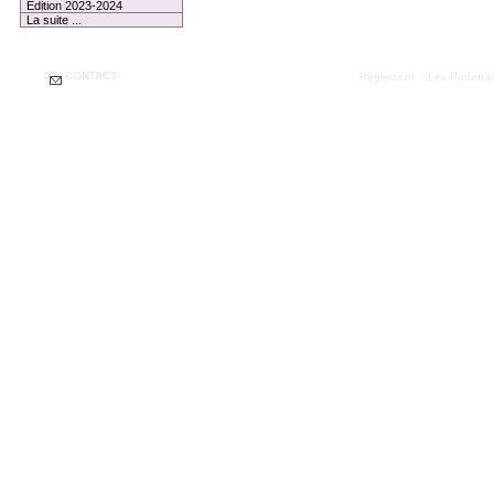
Edition 2023-2024
La suite ...
CONTACT
|
Règlement
Les Partenai