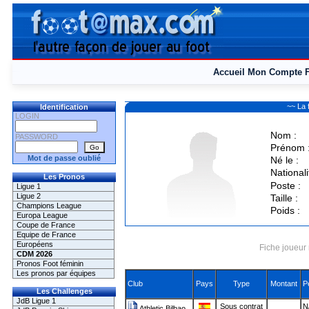
Accueil
Mon Compte
~~ La
Identification
LOGIN
Nom :
PASSWORD
Prénom 
Mot de passe oublié
Né le :
Nationali
Les Pronos
Poste :
Ligue 1
Ligue 2
Taille :
Champions League
Poids :
Europa League
Coupe de France
Equipe de France
Européens
Fiche joueur 
CDM 2026
Pronos Foot féminin
Les pronos par équipes
Club
Pays
Type
Montant
P
Les Challenges
JdB Ligue 1
Sous contrat
N
Athletic Bilbao