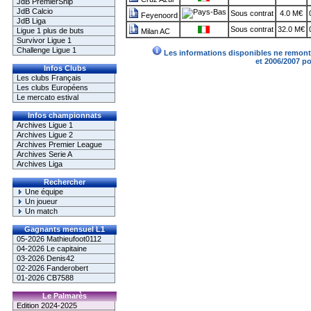
JdB PremierShip
JdB Calcio
Sous contrat
4.0 M€
Feyenoord
JdB Liga
Sous contrat
32.0 M€
Ligue 1 plus de buts
Milan AC
Survivor Ligue 1
Challenge Ligue 1
Les informations disponibles ne remonte
et 2006/2007 p
Infos Clubs
Les clubs Français
Les clubs Européens
Le mercato estival
Infos championnats
Archives Ligue 1
Archives Ligue 2
Archives Premier League
Archives Serie A
Archives Liga
Rechercher
Une équipe
Un joueur
Un match
Gagnants mensuel L1
05-2026 Mathieufoot0112
04-2026 Le capitaine
03-2026 Denis42
02-2026 Fanderobert
01-2026 CB7588
Le Palmarès
Edition 2024-2025