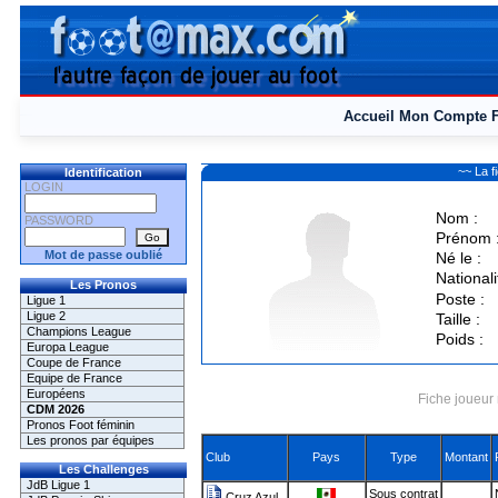
Accueil
Mon Compte
~~ La 
Identification
LOGIN
Nom :
PASSWORD
Prénom 
Mot de passe oublié
Né le :
Nationali
Les Pronos
Poste :
Ligue 1
Ligue 2
Taille :
Champions League
Poids :
Europa League
Coupe de France
Equipe de France
Européens
Fiche joueur 
CDM 2026
Pronos Foot féminin
Les pronos par équipes
Club
Pays
Type
Montant
Les Challenges
JdB Ligue 1
Sous contrat
Cruz Azul