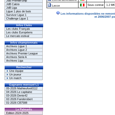
JdB PremierShip
JdB Calcio
Sous contrat
1.2 M€
Lecce
JdB Liga
Ligue 1 plus de buts
Les informations disponibles ne remonte
Survivor Ligue 1
et 2006/2007 p
Challenge Ligue 1
Infos Clubs
Les clubs Français
Les clubs Européens
Le mercato estival
Infos championnats
Archives Ligue 1
Archives Ligue 2
Archives Premier League
Archives Serie A
Archives Liga
Rechercher
Une équipe
Un joueur
Un match
Gagnants mensuel L1
05-2026 Mathieufoot0112
04-2026 Le capitaine
03-2026 Denis42
02-2026 Fanderobert
01-2026 CB7588
Le Palmarès
Edition 2024-2025