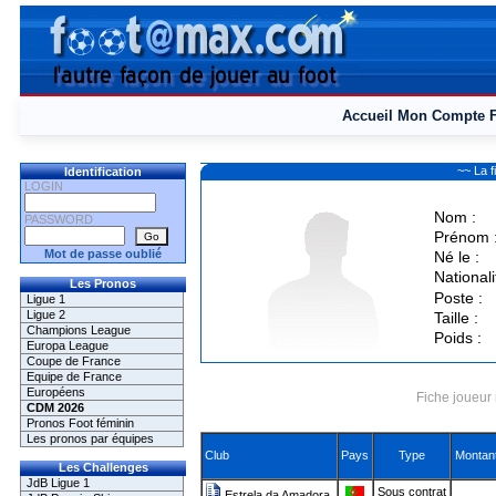
Accueil
Mon Compte
~~ La 
Identification
LOGIN
Nom :
PASSWORD
Prénom 
Mot de passe oublié
Né le :
Nationali
Les Pronos
Poste :
Ligue 1
Ligue 2
Taille :
Champions League
Poids :
Europa League
Coupe de France
Equipe de France
Européens
Fiche joueur 
CDM 2026
Pronos Foot féminin
Les pronos par équipes
Club
Pays
Type
Montan
Les Challenges
JdB Ligue 1
Sous contrat
Estrela da Amadora