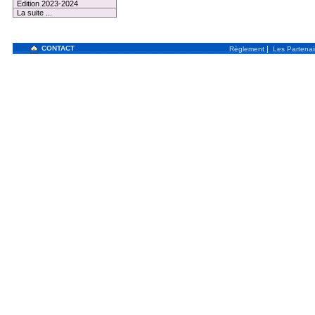
Edition 2023-2024
La suite ...
CONTACT
|
Règlement
Les Partenai