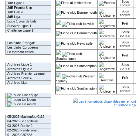
Sous
Aberdeen
JdB Ligue 1
contrat
JdB PremierShip
Sous
JdB Calcio
Bournemouth
contrat
JdB Liga
Ligue 1 plus de buts
Prêt
Ipswich
Survivor Ligue 1
Challenge Ligue 1
Sous
Bournemouth
contrat
Infos Clubs
Sous
Les clubs Français
Newcastle
contrat
Les clubs Européens
Le mercato estival
Prêt
Southampton
Infos championnats
Archives Ligue 1
Sous
Southampton
contrat
Archives Ligue 2
Archives Premier League
Western
Prêt
Archives Serie A
Sydney
Archives Liga
Sous
Southampton
Rechercher
contrat
Une équipe
Un joueur
Les informations disponibles ne remont
Un match
et 2006/2007 p
Gagnants mensuel L1
05-2026 Mathieufoot0112
04-2026 Le capitaine
03-2026 Denis42
02-2026 Fanderobert
01-2026 CB7588