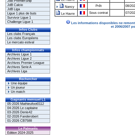
JdB PremierShip
JdB Calcio
Prêt
08/202
Nancy
JdB Liga
Sous contrat
07/202
Ligue 1 plus de buts
Le Havre
Survivor Ligue 1
Challenge Ligue 1
Les informations disponibles ne remonte
et 2006/2007 p
Infos Clubs
Les clubs Français
Les clubs Européens
Le mercato estival
Infos championnats
Archives Ligue 1
Archives Ligue 2
Archives Premier League
Archives Serie A
Archives Liga
Rechercher
Une équipe
Un joueur
Un match
Gagnants mensuel L1
05-2026 Mathieufoot0112
04-2026 Le capitaine
03-2026 Denis42
02-2026 Fanderobert
01-2026 CB7588
Le Palmarès
Edition 2024-2025