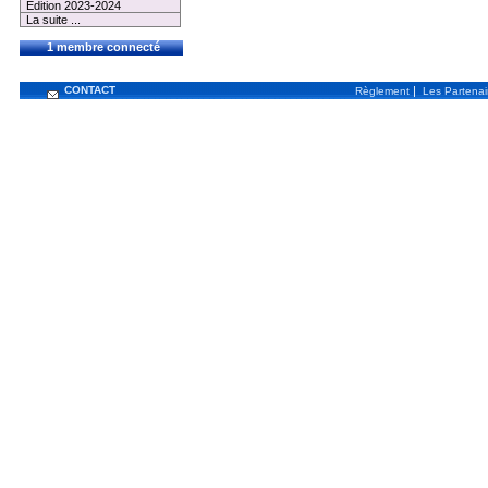
Edition 2023-2024
La suite ...
1 membre connecté
CONTACT
|
Règlement
Les Partenai