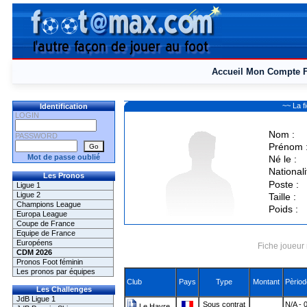
Accueil
Mon Compte
~~ La 
Identification
LOGIN
Nom :
PASSWORD
Prénom 
Mot de passe oublié
Né le :
Nationali
Les Pronos
Poste :
Ligue 1
Ligue 2
Taille :
Champions League
Poids :
Europa League
Coupe de France
Equipe de France
Européens
Fiche joueur 
CDM 2026
Pronos Foot féminin
Les pronos par équipes
Club
Pays
Type
Montant
Pèriod
Les Challenges
JdB Ligue 1
Sous contrat
N/A - 
Le Havre