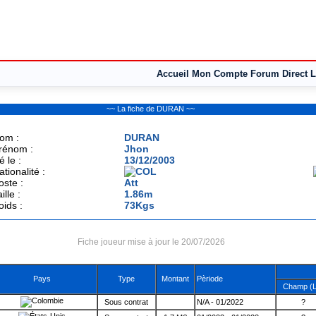
Accueil
Mon Compte
Forum
Direct L
~~ La fiche de DURAN ~~
om :
DURAN
rénom :
Jhon
é le :
13/12/2003
ationalité :
oste :
Att
ille :
1.86m
oids :
73Kgs
Fiche joueur mise à jour le 20/07/2026
Pays
Type
Montant
Pèriode
Champ (L
Sous contrat
N/A - 01/2022
?