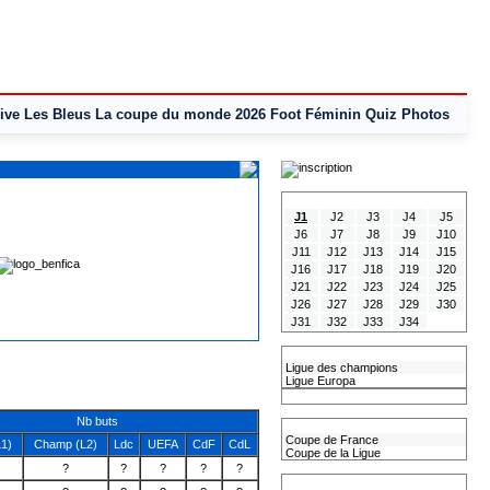
ive
Les Bleus
La coupe du monde 2026
Foot Féminin
Quiz
Photos
Tous les Résultats
J1
J2
J3
J4
J5
J6
J7
J8
J9
J10
J11
J12
J13
J14
J15
J16
J17
J18
J19
J20
J21
J22
J23
J24
J25
J26
J27
J28
J29
J30
J31
J32
J33
J34
Les coupes Européennes
Ligue des champions
Ligue Europa
Classement CAN
Nb buts
Les coupes nationales
Coupe de France
1)
Champ (L2)
Ldc
UEFA
CdF
CdL
Coupe de la Ligue
?
?
?
?
?
Les coupes internationales