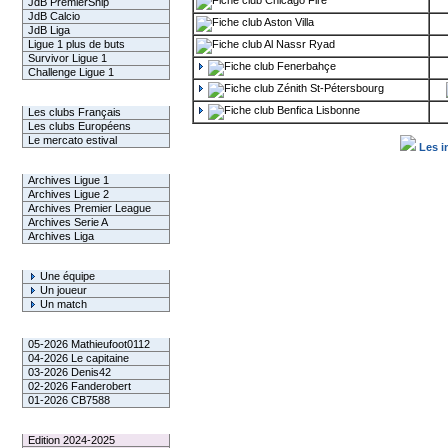
Chicago Fire
JdB PremierShip
JdB Calcio
Aston Villa
JdB Liga
Ligue 1 plus de buts
Al Nassr Ryad
Survivor Ligue 1
Fenerbahçe
Challenge Ligue 1
Zénith St-Pétersbourg
Infos Clubs
Benfica Lisbonne
Les clubs Français
Les clubs Européens
Le mercato estival
Les i
Infos championnats
Archives Ligue 1
Archives Ligue 2
Archives Premier League
Archives Serie A
Archives Liga
Rechercher
Une équipe
Un joueur
Un match
Gagnants mensuel L1
05-2026 Mathieufoot0112
04-2026 Le capitaine
03-2026 Denis42
02-2026 Fanderobert
01-2026 CB7588
Le Palmarès
Edition 2024-2025