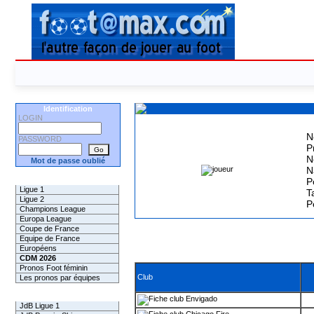
Identification
LOGIN
N
PASSWORD
P
N
Mot de passe oublié
N
Les Pronos
P
Ligue 1
Ta
Ligue 2
P
Champions League
Europa League
Coupe de France
Equipe de France
Européens
CDM 2026
Pronos Foot féminin
Club
Les pronos par équipes
Les Challenges
Envigado
JdB Ligue 1