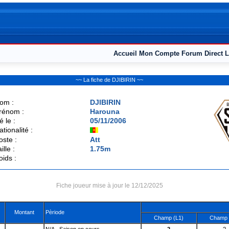
Accueil
Mon Compte
Forum
Direct L
~~ La fiche de DJIBIRIN ~~
om :
DJIBIRIN
rénom :
Harouna
é le :
05/11/2006
ationalité :
oste :
Att
ille :
1.75m
oids :
Fiche joueur mise à jour le 12/12/2025
Montant
Pèriode
Champ (L1)
Champ 