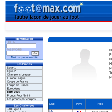
Identification
LOGIN
PASSWORD
N
P
Mot de passe oublié
N
N
Les Pronos
Ligue 1
P
Ligue 2
Ta
Champions League
P
Europa League
Coupe de France
Equipe de France
Européens
CDM 2026
Pronos Foot féminin
Les pronos par équipes
Club
Pays
Type
Les Challenges
JdB Ligue 1