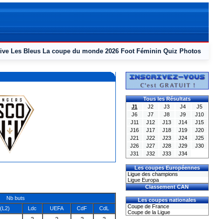
ive
Les Bleus
La coupe du monde 2026
Foot Féminin
Quiz
Photos
Tous les Résultats
J1
J2
J3
J4
J5
J6
J7
J8
J9
J10
J11
J12
J13
J14
J15
J16
J17
J18
J19
J20
J21
J22
J23
J24
J25
J26
J27
J28
J29
J30
J31
J32
J33
J34
Les coupes Européennes
Ligue des champions
Ligue Europa
Classement CAN
Nb buts
Les coupes nationales
Coupe de France
(L2)
Ldc
UEFA
CdF
CdL
Coupe de la Ligue