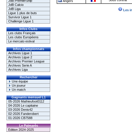
Sous contrat
JdB PremierShip
Angers
JdB Calcio
JdB Liga
Les i
Ligue 1 plus de buts
Survivor Ligue 1
Challenge Ligue 1
Infos Clubs
Les clubs Français
Les clubs Européens
Le mercato estival
Infos championnats
Archives Ligue 1
Archives Ligue 2
Archives Premier League
Archives Serie A
Archives Liga
Rechercher
Une équipe
Un joueur
Un match
Gagnants mensuel L1
05-2026 Mathieufoot0112
04-2026 Le capitaine
03-2026 Denis42
02-2026 Fanderobert
01-2026 CB7588
Le Palmarès
Edition 2024-2025