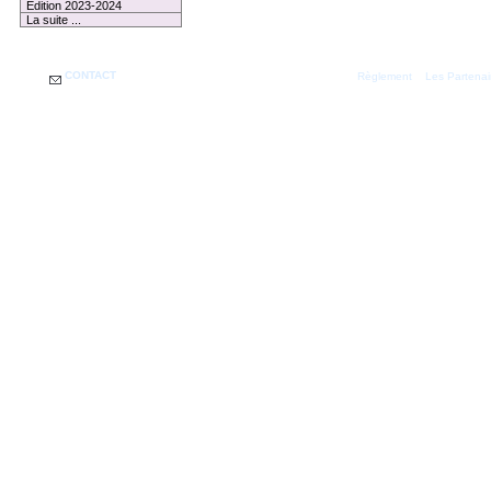
Edition 2023-2024
La suite ...
CONTACT
|
Règlement
Les Partenai