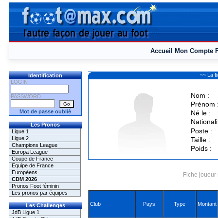
Accueil
Mon Compte
~~ La 
Identification
LOGIN
Nom :
PASSWORD
Prénom 
Mot de passe oublié
Né le :
Nationali
Les Pronos
Poste :
Ligue 1
Ligue 2
Taille :
Champions League
Poids :
Europa League
Coupe de France
Equipe de France
Européens
Fiche joueur 
CDM 2026
Pronos Foot féminin
Les pronos par équipes
Club
Pays
Type
Montant
Les Challenges
JdB Ligue 1