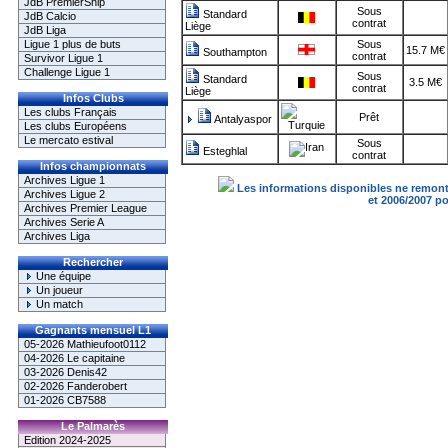
JdB PremierShip
Sous
Standard
JdB Calcio
contrat
Liège
JdB Liga
Ligue 1 plus de buts
Sous
15.7 M€
Southampton
contrat
Survivor Ligue 1
Challenge Ligue 1
Sous
Standard
3.5 M€
contrat
Liège
Infos Clubs
Les clubs Français
Prêt
Antalyaspor
Les clubs Européens
Le mercato estival
Sous
Esteghlal
contrat
Infos championnats
Archives Ligue 1
Les informations disponibles ne remonte
Archives Ligue 2
et 2006/2007 p
Archives Premier League
Archives Serie A
Archives Liga
Rechercher
Une équipe
Un joueur
Un match
Gagnants mensuel L1
05-2026 Mathieufoot0112
04-2026 Le capitaine
03-2026 Denis42
02-2026 Fanderobert
01-2026 CB7588
Le Palmarès
Edition 2024-2025