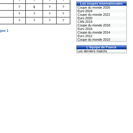
?
?
?
?
Les coupes internationales
?
1
?
?
Coupe du monde 2026
Euro 2024
?
?
?
?
Coupe du monde 2022
Euro 2020
?
?
?
?
CAN 2019
Coupe du monde 2018
Euro 2016
igue 1
Coupe du monde 2014
Euro 2012
Coupe du monde 2010
L'équipe de France
Les derniers matchs