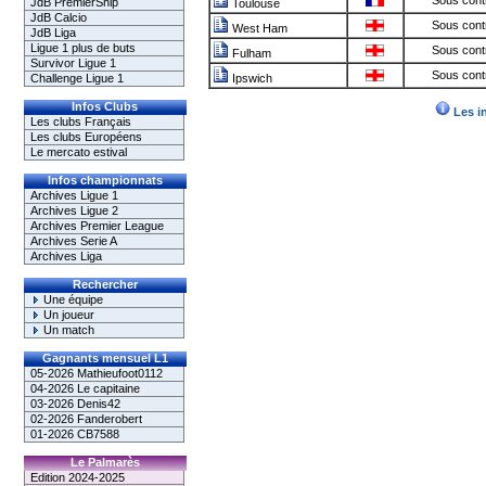
Sous cont
JdB PremierShip
Toulouse
JdB Calcio
Sous cont
West Ham
JdB Liga
Ligue 1 plus de buts
Sous cont
Fulham
Survivor Ligue 1
Sous cont
Challenge Ligue 1
Ipswich
Infos Clubs
Les i
Les clubs Français
Les clubs Européens
Le mercato estival
Infos championnats
Archives Ligue 1
Archives Ligue 2
Archives Premier League
Archives Serie A
Archives Liga
Rechercher
Une équipe
Un joueur
Un match
Gagnants mensuel L1
05-2026 Mathieufoot0112
04-2026 Le capitaine
03-2026 Denis42
02-2026 Fanderobert
01-2026 CB7588
Le Palmarès
Edition 2024-2025