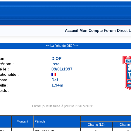
Accueil
Mon Compte
Forum
Direct L
~~ La fiche de DIOP ~~
om :
DIOP
rénom :
Issa
é le :
09/01/1997
ationalité :
oste :
Def
ille :
1.94m
oids :
Fiche joueur mise à jour le 22/07/2026
Montant
Pèriode
Champ (L1)
Champ 