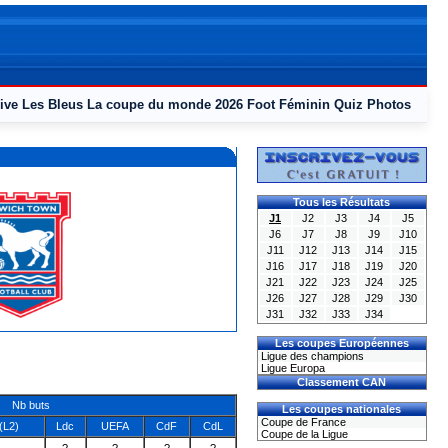
ive
Les Bleus
La coupe du monde 2026
Foot Féminin
Quiz
Photos
Tous les Résultats
J1
J2
J3
J4
J5
J6
J7
J8
J9
J10
J11
J12
J13
J14
J15
J16
J17
J18
J19
J20
J21
J22
J23
J24
J25
J26
J27
J28
J29
J30
J31
J32
J33
J34
Les coupes Européennes
Ligue des champions
Ligue Europa
Classement CAN
Nb buts
Les coupes nationales
Coupe de France
(L2)
Ldc
UEFA
CdF
CdL
Coupe de la Ligue