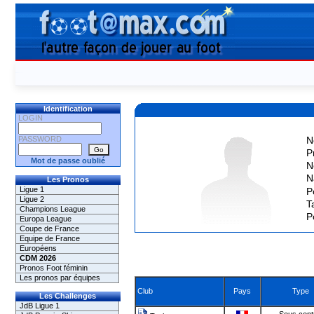
Identification
LOGIN
PASSWORD
N
P
Mot de passe oublié
N
N
Les Pronos
Ligue 1
P
Ligue 2
Ta
Champions League
P
Europa League
Coupe de France
Equipe de France
Européens
CDM 2026
Pronos Foot féminin
Les pronos par équipes
Club
Pays
Type
Les Challenges
JdB Ligue 1