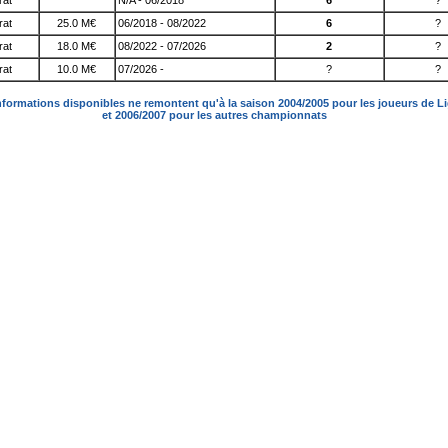
rat
N/A - 06/2018
6
?
rat
25.0 M€
06/2018 - 08/2022
6
?
rat
18.0 M€
08/2022 - 07/2026
2
?
rat
10.0 M€
07/2026 -
?
?
nformations disponibles ne remontent qu'à la saison 2004/2005 pour les joueurs de L
et 2006/2007 pour les autres championnats