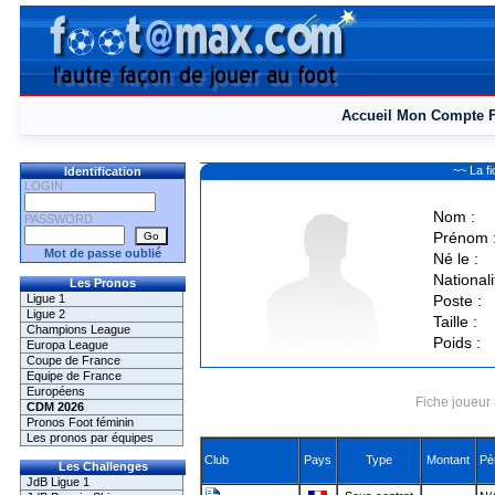
Accueil
Mon Compte
~~ La f
Identification
LOGIN
Nom :
PASSWORD
Prénom 
Mot de passe oublié
Né le :
Nationali
Les Pronos
Ligue 1
Poste :
Ligue 2
Taille :
Champions League
Poids :
Europa League
Coupe de France
Equipe de France
Européens
Fiche joueur 
CDM 2026
Pronos Foot féminin
Les pronos par équipes
Club
Pays
Type
Montant
Pè
Les Challenges
JdB Ligue 1