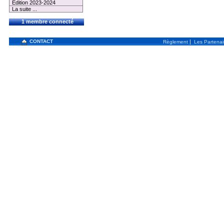
Edition 2023-2024
La suite ...
1 membre connecté
CONTACT
|
Règlement
Les Partenai