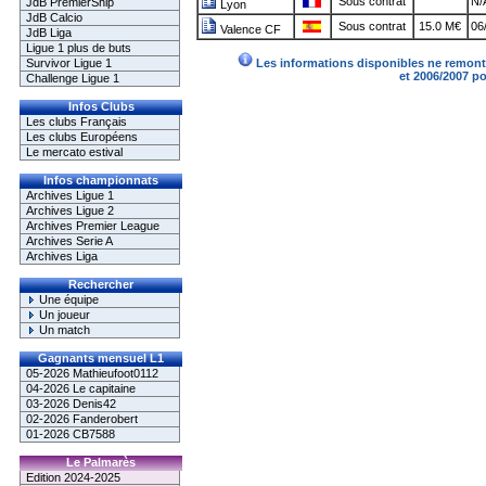
Sous contrat
N/
JdB PremierShip
Lyon
JdB Calcio
Sous contrat
15.0 M€
06
Valence CF
JdB Liga
Ligue 1 plus de buts
Survivor Ligue 1
Les informations disponibles ne remonte
et 2006/2007 p
Challenge Ligue 1
Infos Clubs
Les clubs Français
Les clubs Européens
Le mercato estival
Infos championnats
Archives Ligue 1
Archives Ligue 2
Archives Premier League
Archives Serie A
Archives Liga
Rechercher
Une équipe
Un joueur
Un match
Gagnants mensuel L1
05-2026 Mathieufoot0112
04-2026 Le capitaine
03-2026 Denis42
02-2026 Fanderobert
01-2026 CB7588
Le Palmarès
Edition 2024-2025