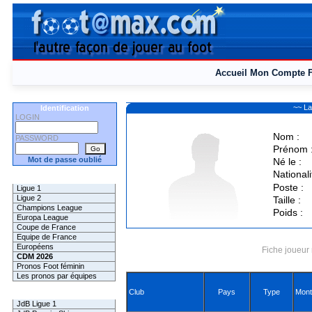
Accueil
Mon Compte
~~ La
Identification
LOGIN
Nom :
PASSWORD
Prénom 
Mot de passe oublié
Né le :
Nationali
Les Pronos
Poste :
Ligue 1
Ligue 2
Taille :
Champions League
Poids :
Europa League
Coupe de France
Equipe de France
Européens
Fiche joueur 
CDM 2026
Pronos Foot féminin
Les pronos par équipes
Club
Pays
Type
Mont
Les Challenges
JdB Ligue 1