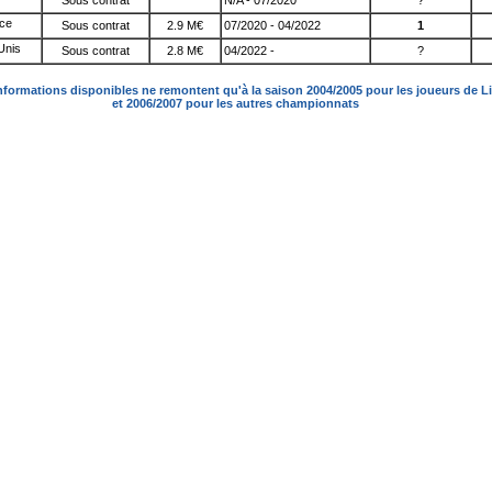
Sous contrat
N/A - 07/2020
?
Sous contrat
2.9 M€
07/2020 - 04/2022
1
Sous contrat
2.8 M€
04/2022 -
?
nformations disponibles ne remontent qu'à la saison 2004/2005 pour les joueurs de L
et 2006/2007 pour les autres championnats