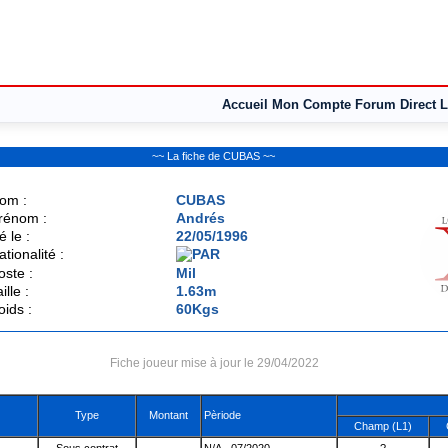
Accueil
Mon Compte
Forum
Direct L
~~ La fiche de CUBAS ~~
om :
CUBAS
rénom :
Andrés
é le :
22/05/1996
ationalité :
oste :
Mil
ille :
1.63m
oids :
60Kgs
Fiche joueur mise à jour le 29/04/2022
Type
Montant
Pèriode
Champ (L1)