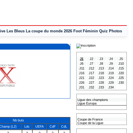
ive
Les Bleus
La coupe du monde 2026
Foot Féminin
Quiz
Photos
Tous les Résultats
J1
J2
J3
J4
J5
J6
J7
J8
J9
J10
J11
J12
J13
J14
J15
J16
J17
J18
J19
J20
J21
J22
J23
J24
J25
J26
J27
J28
J29
J30
J31
J32
J33
J34
Les coupes Européennes
Ligue des champions
Ligue Europa
Classement CAN
Les coupes nationales
Coupe de France
Nb buts
Coupe de la Ligue
Champ (L2)
Ldc
UEFA
CdF
CdL
Les coupes internationales