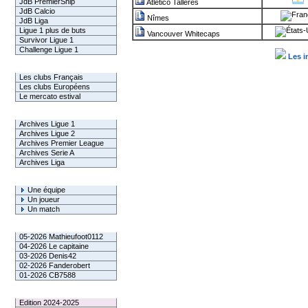
JdB PremierShip
Atlético Talleres
JdB Calcio
Nîmes
JdB Liga
Ligue 1 plus de buts
Vancouver Whitecaps
Survivor Ligue 1
Challenge Ligue 1
Les i
Infos Clubs
Les clubs Français
Les clubs Européens
Le mercato estival
Infos championnats
Archives Ligue 1
Archives Ligue 2
Archives Premier League
Archives Serie A
Archives Liga
Rechercher
Une équipe
Un joueur
Un match
Gagnants mensuel L1
05-2026 Mathieufoot0112
04-2026 Le capitaine
03-2026 Denis42
02-2026 Fanderobert
01-2026 CB7588
Le Palmarès
Edition 2024-2025