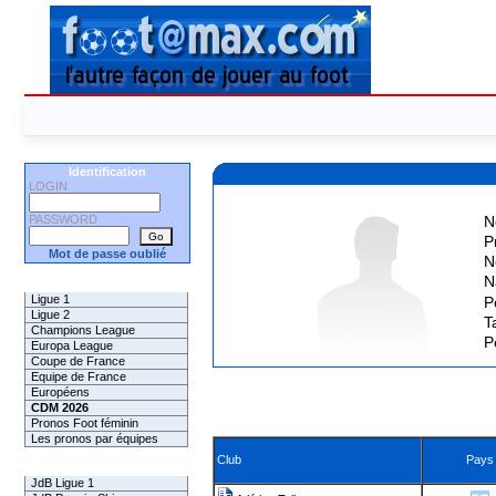
Identification
LOGIN
PASSWORD
N
P
Mot de passe oublié
N
N
Les Pronos
Ligue 1
P
Ligue 2
Ta
Champions League
P
Europa League
Coupe de France
Equipe de France
Européens
CDM 2026
Pronos Foot féminin
Les pronos par équipes
Club
Pays
Les Challenges
JdB Ligue 1