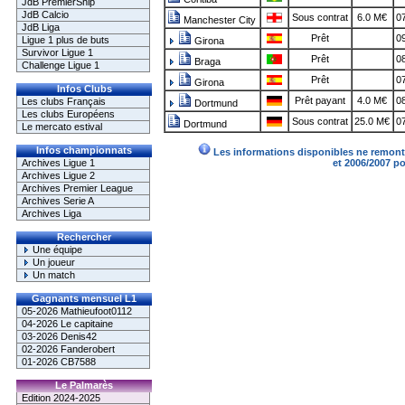
JdB PremierShip
JdB Calcio
Sous contrat
6.0 M€
07
Manchester City
JdB Liga
Prêt
09
Ligue 1 plus de buts
Girona
Survivor Ligue 1
Prêt
08
Braga
Challenge Ligue 1
Prêt
07
Girona
Infos Clubs
Prêt payant
4.0 M€
08
Les clubs Français
Dortmund
Les clubs Européens
Sous contrat
25.0 M€
07
Dortmund
Le mercato estival
Infos championnats
Les informations disponibles ne remonte
Archives Ligue 1
et 2006/2007 p
Archives Ligue 2
Archives Premier League
Archives Serie A
Archives Liga
Rechercher
Une équipe
Un joueur
Un match
Gagnants mensuel L1
05-2026 Mathieufoot0112
04-2026 Le capitaine
03-2026 Denis42
02-2026 Fanderobert
01-2026 CB7588
Le Palmarès
Edition 2024-2025