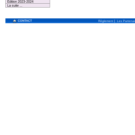
Edition 2023-2024
La suite ...
CONTACT
|
Règlement
Les Partenai