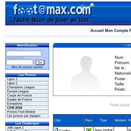
Accueil
Mon Compte
~~ La
Identification
LOGIN
Nom :
PASSWORD
Prénom 
Mot de passe oublié
Né le :
Nationali
Les Pronos
Poste :
Ligue 1
Ligue 2
Taille :
Champions League
Poids :
Europa League
Coupe de France
Equipe de France
Européens
Fiche joueur 
CDM 2026
Pronos Foot féminin
Les pronos par équipes
Club
Pays
Type
Montant
P
Les Challenges
JdB Ligue 1
Sous contrat
N/
Coritiba