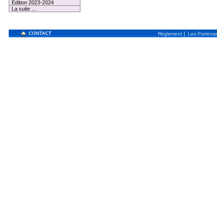
Edition 2023-2024
La suite ...
CONTACT
|
Règlement
Les Partenai