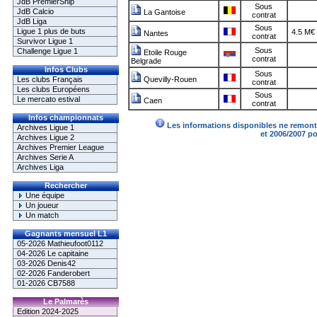
JdB PremierShip
Sous
JdB Calcio
La Gantoise
contrat
JdB Liga
Sous
Ligue 1 plus de buts
4.5 M€
Nantes
contrat
Survivor Ligue 1
Sous
Challenge Ligue 1
Etoile Rouge
contrat
Belgrade
Infos Clubs
Sous
Les clubs Français
Quevilly-Rouen
contrat
Les clubs Européens
Sous
Le mercato estival
Caen
contrat
Infos championnats
Les informations disponibles ne remonte
Archives Ligue 1
et 2006/2007 p
Archives Ligue 2
Archives Premier League
Archives Serie A
Archives Liga
Rechercher
Une équipe
Un joueur
Un match
Gagnants mensuel L1
05-2026 Mathieufoot0112
04-2026 Le capitaine
03-2026 Denis42
02-2026 Fanderobert
01-2026 CB7588
Le Palmarès
Edition 2024-2025