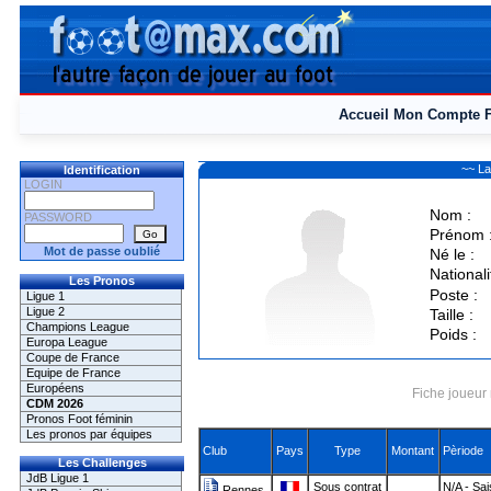
Accueil
Mon Compte
~~ La
Identification
LOGIN
Nom :
PASSWORD
Prénom 
Mot de passe oublié
Né le :
Nationali
Les Pronos
Poste :
Ligue 1
Ligue 2
Taille :
Champions League
Poids :
Europa League
Coupe de France
Equipe de France
Européens
Fiche joueur 
CDM 2026
Pronos Foot féminin
Les pronos par équipes
Club
Pays
Type
Montant
Pèriode
Les Challenges
JdB Ligue 1
Sous contrat
N/A - Sa
Rennes