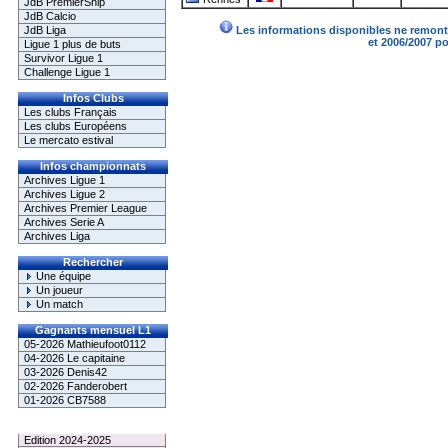
JdB PremierShip
JdB Calcio
JdB Liga
Les informations disponibles ne remonte
et 2006/2007 p
Ligue 1 plus de buts
Survivor Ligue 1
Challenge Ligue 1
Infos Clubs
Les clubs Français
Les clubs Européens
Le mercato estival
Infos championnats
Archives Ligue 1
Archives Ligue 2
Archives Premier League
Archives Serie A
Archives Liga
Rechercher
Une équipe
Un joueur
Un match
Gagnants mensuel L1
05-2026 Mathieufoot0112
04-2026 Le capitaine
03-2026 Denis42
02-2026 Fanderobert
01-2026 CB7588
Le Palmarès
Edition 2024-2025