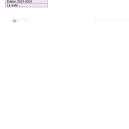
Edition 2023-2024
La suite ...
CONTACT
|
Règlement
Les Partenai