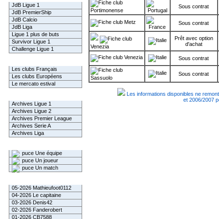
JdB Ligue 1
Sous contrat
Portimonense
JdB PremierShip
JdB Calcio
Metz
Sous contrat
JdB Liga
Ligue 1 plus de buts
Prêt avec option
Survivor Ligue 1
d'achat
Venezia
Challenge Ligue 1
Venezia
Sous contrat
Infos Clubs
Les clubs Français
Sous contrat
Les clubs Européens
Sassuolo
Le mercato estival
Les informations disponibles ne remont
Infos championnats
et 2006/2007 p
Archives Ligue 1
Archives Ligue 2
Archives Premier League
Archives Serie A
Archives Liga
Rechercher
Une équipe
Un joueur
Un match
Gagnants mensuel L1
05-2026 Mathieufoot0112
04-2026 Le capitaine
03-2026 Denis42
02-2026 Fanderobert
01-2026 CB7588