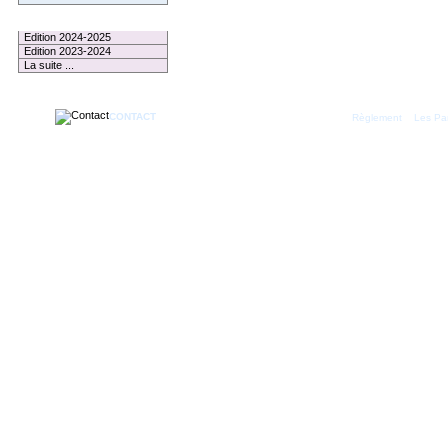
Le Palmarès
Edition 2024-2025
Edition 2023-2024
La suite ...
CONTACT
|
Règlement
Les Par