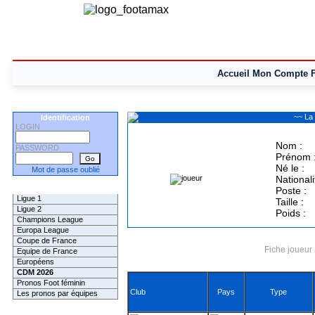
Accueil
Mon Compte
~~ La
Identification
LOGIN
Nom :
PASSWORD
Prénom 
Né le :
Mot de passe oublié
Nationali
Les Pronos
Poste :
Ligue 1
Taille :
Ligue 2
Poids :
Champions League
Europa League
Coupe de France
Fiche joueur 
Equipe de France
Européens
CDM 2026
Pronos Foot féminin
Club
Pays
Type
Les pronos par équipes
Les Challenges