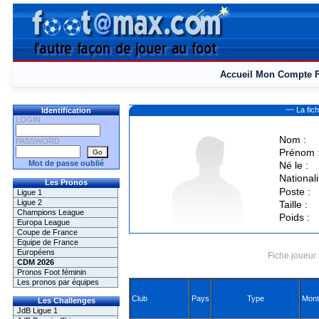
Accueil
Mon Compte
~~ La fi
Identification
LOGIN
Nom :
PASSWORD
Prénom 
Mot de passe oublié
Né le :
Nationali
Les Pronos
Poste :
Ligue 1
Ligue 2
Taille :
Champions League
Poids :
Europa League
Coupe de France
Equipe de France
Européens
Fiche joueur 
CDM 2026
Pronos Foot féminin
Les pronos par équipes
Club
Pays
Type
Mont
Les Challenges
JdB Ligue 1