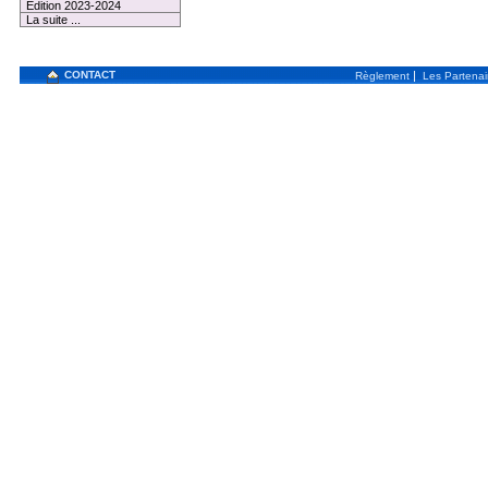
Edition 2023-2024
La suite ...
CONTACT
|
Règlement
Les Partenai