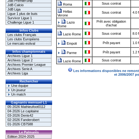
JdB PremierShip
Sous contrat
Roma
JdB Calcio
JdB Liga
Hellas
Sous contrat
4.0
Ligue 1 plus de buts
Verone
Survivor Ligue 1
Prêt avec obligation
Challenge Ligue 1
Lazio
d'achat
Rome
Infos Clubs
Sous contrat
8.0
Lazio Rome
Les clubs Français
Les clubs Européens
Prêt payant
1.0
Le mercato estival
Empoli
Infos championnats
Prêt payant
1.2
Parme
Archives Ligue 1
Archives Ligue 2
Sous contrat
Lazio Rome
Archives Premier League
Archives Serie A
Les informations disponibles ne remonte
Archives Liga
et 2006/2007 p
Rechercher
Une équipe
Un joueur
Un match
Gagnants mensuel L1
05-2026 Mathieufoot0112
04-2026 Le capitaine
03-2026 Denis42
02-2026 Fanderobert
01-2026 CB7588
Le Palmarès
Edition 2024-2025