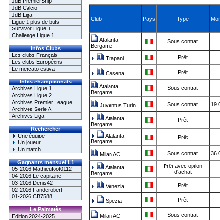
JdB PremierShip
JdB Calcio
JdB Liga
Club
Pays
Type
Mon
Ligue 1 plus de buts
Survivor Ligue 1
Challenge Ligue 1
Atalanta
Sous contrat
Bergame
Infos Clubs
Les clubs Français
Prêt
Trapani
Les clubs Européens
Le mercato estival
Prêt
Cesena
Infos championnats
Atalanta
Sous contrat
Archives Ligue 1
Bergame
Archives Ligue 2
Archives Premier League
Sous contrat
19.
Juventus Turin
Archives Serie A
Archives Liga
Atalanta
Prêt
Bergame
Rechercher
Une équipe
Atalanta
Prêt
Bergame
Un joueur
Un match
Sous contrat
36.
Milan AC
Gagnants mensuel L1
Prêt avec option
Atalanta
05-2026 Mathieufoot0112
d'achat
Bergame
04-2026 Le capitaine
03-2026 Denis42
Prêt
Venezia
02-2026 Fanderobert
01-2026 CB7588
Prêt
Spezia
Le Palmarès
Sous contrat
Milan AC
Edition 2024-2025