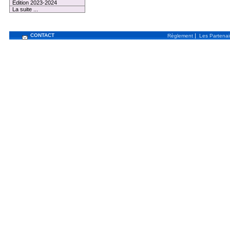
Edition 2023-2024
La suite ...
CONTACT
|
Règlement
Les Partenai