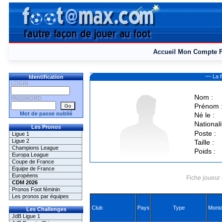
Accueil
Mon Compte
~~ La 
Identification
LOGIN
Nom :
PASSWORD
Prénom 
Mot de passe oublié
Né le :
Nationali
Les Pronos
Poste :
Ligue 1
Ligue 2
Taille :
Champions League
Poids :
Europa League
Coupe de France
Equipe de France
Européens
Fiche joueur 
CDM 2026
Pronos Foot féminin
Les pronos par équipes
Club
Pays
Type
Monta
Les Challenges
JdB Ligue 1