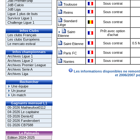
JdB PremierShip
Sous contrat
Toulouse
JdB Calcio
JdB Liga
Sous contrat
Reims
Ligue 1 plus de buts
Survivor Ligue 1
Standard
Sous contrat
Challenge Ligue 1
Liège
Infos Clubs
Prêt avec option
Saint-
d'achat
Les clubs Français
Etienne
Les clubs Européens
Sous contrat
0.5 
Le mercato estival
Saint-Etienne
Infos championnats
Sous contrat
Paris FC
Archives Ligue 1
Archives Ligue 2
Sous contrat
Nantes
Archives Premier League
Archives Serie A
Les informations disponibles ne remonte
Archives Liga
et 2006/2007 p
Rechercher
Une équipe
Un joueur
Un match
Gagnants mensuel L1
05-2026 Mathieufoot0112
04-2026 Le capitaine
03-2026 Denis42
02-2026 Fanderobert
01-2026 CB7588
Le Palmarès
Edition 2024-2025