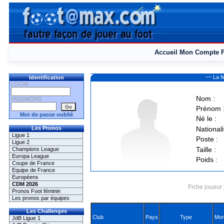
Accueil
Mon Compte
~~ La 
Identification
LOGIN
Nom :
PASSWORD
Prénom 
Mot de passe oublié
Né le :
Les Pronos
Nationali
Ligue 1
Poste :
Ligue 2
Taille :
Champions League
Europa League
Poids :
Coupe de France
Equipe de France
Européens
CDM 2026
Fiche joueur 
Pronos Foot féminin
Les pronos par équipes
Les Challenges
Club
Pays
Type
Mon
JdB Ligue 1