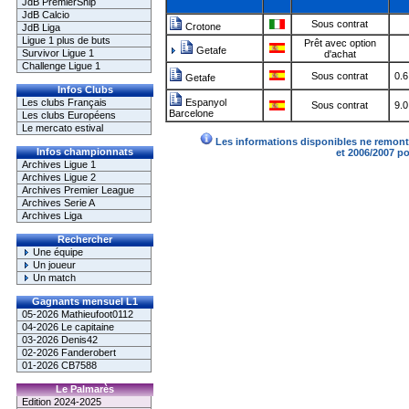
JdB PremierShip
JdB Calcio
Sous contrat
Crotone
JdB Liga
Ligue 1 plus de buts
Prêt avec option
Getafe
Survivor Ligue 1
d'achat
Challenge Ligue 1
Sous contrat
0.6
Getafe
Infos Clubs
Les clubs Français
Espanyol
Sous contrat
9.0
Barcelone
Les clubs Européens
Le mercato estival
Les informations disponibles ne remonte
Infos championnats
et 2006/2007 p
Archives Ligue 1
Archives Ligue 2
Archives Premier League
Archives Serie A
Archives Liga
Rechercher
Une équipe
Un joueur
Un match
Gagnants mensuel L1
05-2026 Mathieufoot0112
04-2026 Le capitaine
03-2026 Denis42
02-2026 Fanderobert
01-2026 CB7588
Le Palmarès
Edition 2024-2025