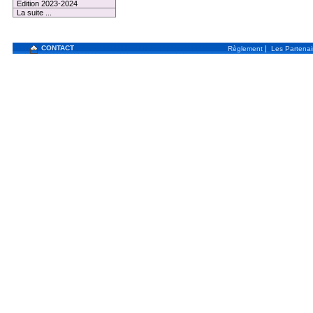
Edition 2023-2024
La suite ...
CONTACT
|
Règlement
Les Partenai