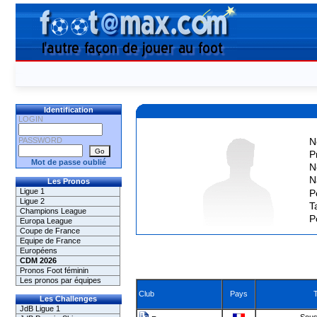
Identification
LOGIN
PASSWORD
N
P
Mot de passe oublié
N
N
Les Pronos
Ligue 1
P
Ligue 2
Ta
Champions League
P
Europa League
Coupe de France
Equipe de France
Européens
CDM 2026
Pronos Foot féminin
Les pronos par équipes
Club
Pays
Les Challenges
JdB Ligue 1