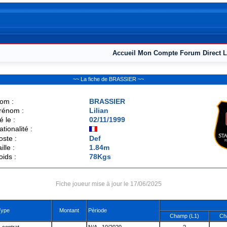
Accueil
Mon Compte
Forum
Direct L
~~ La fiche de BRASSIER ~~
om :
BRASSIER
rénom :
Lilian
é le :
02/11/1999
ationalité :
oste :
Def
ille :
1.84m
oids :
78Kgs
Fiche joueur mise à jour le 17/06/2025
Type
Montant
Pèriode
Champ (L1)
Ch