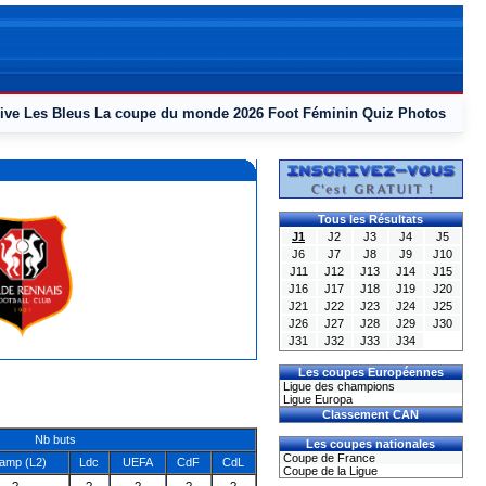
ive
Les Bleus
La coupe du monde 2026
Foot Féminin
Quiz
Photos
Tous les Résultats
J1
J2
J3
J4
J5
J6
J7
J8
J9
J10
J11
J12
J13
J14
J15
J16
J17
J18
J19
J20
J21
J22
J23
J24
J25
J26
J27
J28
J29
J30
J31
J32
J33
J34
Les coupes Européennes
Ligue des champions
Ligue Europa
Classement CAN
Nb buts
Les coupes nationales
Coupe de France
amp (L2)
Ldc
UEFA
CdF
CdL
Coupe de la Ligue