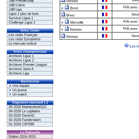
Sous
JdB PremierShip
Rennes
JdB Calcio
Prêt avec 
Brest
JdB Liga
Ligue 1 plus de buts
Sous
Brest
Survivor Ligue 1
Prêt avec 
Challenge Ligue 1
Marseille
Prêt avec 
Rennes
Infos Clubs
Les clubs Français
Sous
Rennes
Les clubs Européens
Le mercato estival
Les i
Infos championnats
Archives Ligue 1
Archives Ligue 2
Archives Premier League
Archives Serie A
Archives Liga
Rechercher
Une équipe
Un joueur
Un match
Gagnants mensuel L1
05-2026 Mathieufoot0112
04-2026 Le capitaine
03-2026 Denis42
02-2026 Fanderobert
01-2026 CB7588
Le Palmarès
Edition 2024-2025