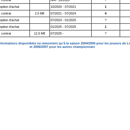
 contrat
N/A - 10/2020
?
option d'achat
10/2020 - 07/2021
1
 contrat
2.0 M€
07/2021 - 07/2024
4
option d'achat
07/2024 - 01/2025
?
option d'achat
01/2025 - 07/2025
1
 contrat
12.0 M€
07/2025 -
?
nformations disponibles ne remontent qu'à la saison 2004/2005 pour les joueurs de L
et 2006/2007 pour les autres championnats