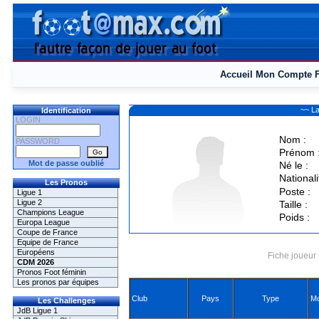
Accueil
Mon Compte
~~ L
Identification
LOGIN
Nom :
PASSWORD
Prénom 
Mot de passe oublié
Né le :
Nationali
Les Pronos
Poste :
Ligue 1
Ligue 2
Taille :
Champions League
Poids :
Europa League
Coupe de France
Equipe de France
Européens
Fiche joueur 
CDM 2026
Pronos Foot féminin
Les pronos par équipes
Club
Pays
Type
Mo
Les Challenges
JdB Ligue 1