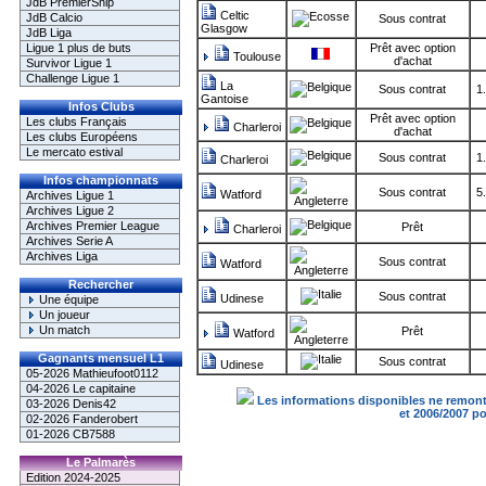
JdB PremierShip
Celtic
JdB Calcio
Sous contrat
Glasgow
JdB Liga
Ligue 1 plus de buts
Prêt avec option
Toulouse
d'achat
Survivor Ligue 1
Challenge Ligue 1
La
Sous contrat
1
Gantoise
Infos Clubs
Prêt avec option
Les clubs Français
Charleroi
d'achat
Les clubs Européens
Le mercato estival
Sous contrat
1
Charleroi
Infos championnats
Sous contrat
5
Watford
Archives Ligue 1
Archives Ligue 2
Archives Premier League
Prêt
Charleroi
Archives Serie A
Archives Liga
Sous contrat
Watford
Rechercher
Sous contrat
Udinese
Une équipe
Un joueur
Un match
Prêt
Watford
Gagnants mensuel L1
Sous contrat
Udinese
05-2026 Mathieufoot0112
04-2026 Le capitaine
Les informations disponibles ne remonte
03-2026 Denis42
et 2006/2007 p
02-2026 Fanderobert
01-2026 CB7588
Le Palmarès
Edition 2024-2025