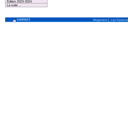
Edition 2023-2024
La suite ...
CONTACT
|
Règlement
Les Partenai