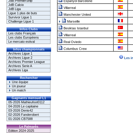
JdB PremierShip
Espanyol Barcelone
JdB Calcio
Villarreal
JdB Liga
Ligue 1 plus de buts
Manchester United
Survivor Ligue 1
Challenge Ligue 1
Marseille
Besiktas Istanbul
Infos Clubs
Les clubs Français
Villarreal
Les clubs Européens
Le mercato estival
Real Oviedo
Columbus Crew
Infos championnats
Archives Ligue 1
Archives Ligue 2
Les i
Archives Premier League
Archives Serie A
Archives Liga
Rechercher
Une équipe
Un joueur
Un match
Gagnants mensuel L1
05-2026 Mathieufoot0112
04-2026 Le capitaine
03-2026 Denis42
02-2026 Fanderobert
01-2026 CB7588
Le Palmarès
Edition 2024-2025