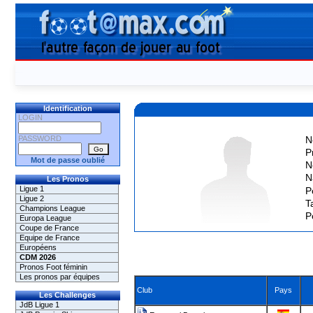
Identification
LOGIN
PASSWORD
N
P
Mot de passe oublié
N
N
Les Pronos
Ligue 1
P
Ligue 2
Ta
Champions League
P
Europa League
Coupe de France
Equipe de France
Européens
CDM 2026
Pronos Foot féminin
Les pronos par équipes
Club
Pays
Les Challenges
JdB Ligue 1