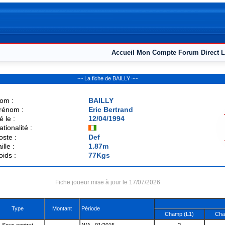
Accueil
Mon Compte
Forum
Direct L
~~ La fiche de BAILLY ~~
om :
BAILLY
rénom :
Eric Bertrand
é le :
12/04/1994
ationalité :
oste :
Def
ille :
1.87m
oids :
77Kgs
Fiche joueur mise à jour le 17/07/2026
Type
Montant
Pèriode
Champ (L1)
Cha