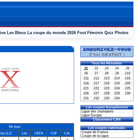
ive
Les Bleus
La coupe du monde 2026
Foot Féminin
Quiz
Photos
Tous les Résultats
J1
J2
J3
J4
J5
J6
J7
J8
J9
J10
J11
J12
J13
J14
J15
J16
J17
J18
J19
J20
J21
J22
J23
J24
J25
J26
J27
J28
J29
J30
J31
J32
J33
J34
Les coupes Européennes
Ligue des champions
Ligue Europa
Classement CAN
Nb buts
Les coupes nationales
Coupe de France
mp (L2)
Ldc
UEFA
CdF
CdL
Coupe de la Ligue