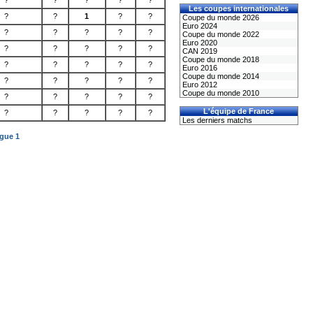
?
?
?
?
?
Les coupes internationales
?
?
1
?
?
Coupe du monde 2026
Euro 2024
?
?
?
?
?
Coupe du monde 2022
Euro 2020
?
?
?
?
?
CAN 2019
Coupe du monde 2018
?
?
?
?
?
Euro 2016
Coupe du monde 2014
?
?
?
?
?
Euro 2012
Coupe du monde 2010
?
?
?
?
?
L'équipe de France
?
?
?
?
?
Les derniers matchs
igue 1