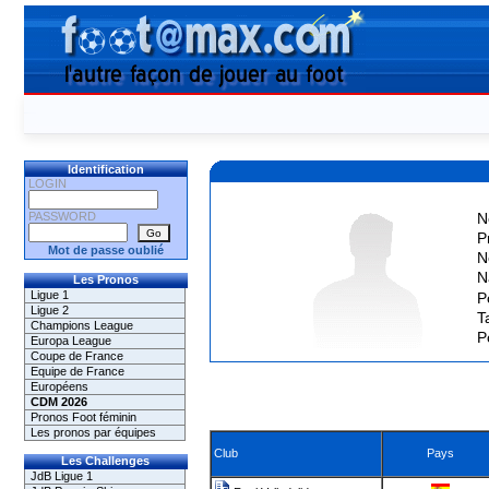
Identification
LOGIN
PASSWORD
N
P
Mot de passe oublié
N
N
Les Pronos
Ligue 1
P
Ligue 2
Ta
Champions League
P
Europa League
Coupe de France
Equipe de France
Européens
CDM 2026
Pronos Foot féminin
Les pronos par équipes
Club
Pays
Les Challenges
JdB Ligue 1