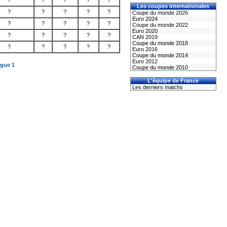
?
?
?
?
?
Les coupes internationales
?
?
?
?
?
Coupe du monde 2026
Euro 2024
?
?
?
?
?
Coupe du monde 2022
Euro 2020
?
?
?
?
?
CAN 2019
Coupe du monde 2018
?
?
?
?
?
Euro 2016
Coupe du monde 2014
Euro 2012
igue 1
Coupe du monde 2010
L'équipe de France
Les derniers matchs