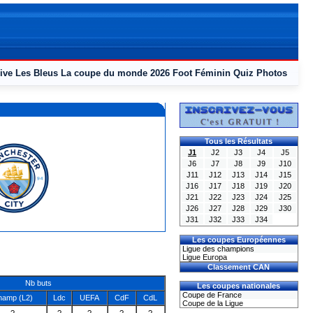
ive
Les Bleus
La coupe du monde 2026
Foot Féminin
Quiz
Photos
Tous les Résultats
J1
J2
J3
J4
J5
J6
J7
J8
J9
J10
J11
J12
J13
J14
J15
J16
J17
J18
J19
J20
J21
J22
J23
J24
J25
J26
J27
J28
J29
J30
J31
J32
J33
J34
Les coupes Européennes
Ligue des champions
Ligue Europa
Classement CAN
Nb buts
Les coupes nationales
Coupe de France
hamp (L2)
Ldc
UEFA
CdF
CdL
Coupe de la Ligue