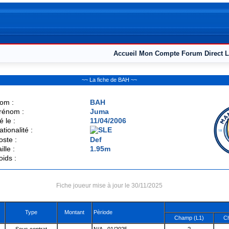
Accueil
Mon Compte
Forum
Direct L
~~ La fiche de BAH ~~
om :
BAH
rénom :
Juma
é le :
11/04/2006
ationalité :
oste :
Def
ille :
1.95m
oids :
Fiche joueur mise à jour le 30/11/2025
Type
Montant
Pèriode
Champ (L1)
C