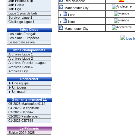
JdB PremierShip
Real Valladolid
JdB Calcio
Manchester City
JdB Liga
Ligue 1 plus de buts
Lens
Survivor Ligue 1
Challenge Ligue 1
Nice
Manchester City
Infos Clubs
Les clubs Français
Les clubs Européens
Les i
Le mercato estival
Infos championnats
Archives Ligue 1
Archives Ligue 2
Archives Premier League
Archives Serie A
Archives Liga
Rechercher
Une équipe
Un joueur
Un match
Gagnants mensuel L1
05-2026 Mathieufoot0112
04-2026 Le capitaine
03-2026 Denis42
02-2026 Fanderobert
01-2026 CB7588
Le Palmarès
Edition 2024-2025