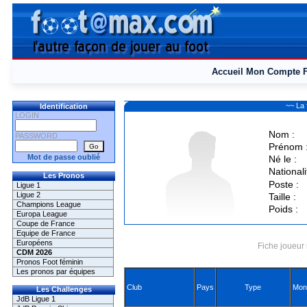
Accueil
Mon Compte
~~ La 
Identification
LOGIN
Nom :
PASSWORD
Prénom 
Mot de passe oublié
Né le :
Nationali
Les Pronos
Poste :
Ligue 1
Ligue 2
Taille :
Champions League
Poids :
Europa League
Coupe de France
Equipe de France
Européens
Fiche joueur 
CDM 2026
Pronos Foot féminin
Les pronos par équipes
Club
Pays
Type
Mon
Les Challenges
JdB Ligue 1