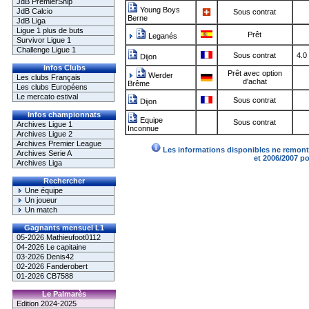
JdB PremierShip
Young Boys
JdB Calcio
Sous contrat
Berne
JdB Liga
Ligue 1 plus de buts
Prêt
Leganés
Survivor Ligue 1
Challenge Ligue 1
Sous contrat
4.0
Dijon
Infos Clubs
Prêt avec option
Werder
Les clubs Français
d'achat
Brême
Les clubs Européens
Le mercato estival
Sous contrat
Dijon
Infos championnats
Equipe
Sous contrat
Archives Ligue 1
Inconnue
Archives Ligue 2
Archives Premier League
Les informations disponibles ne remonte
Archives Serie A
et 2006/2007 p
Archives Liga
Rechercher
Une équipe
Un joueur
Un match
Gagnants mensuel L1
05-2026 Mathieufoot0112
04-2026 Le capitaine
03-2026 Denis42
02-2026 Fanderobert
01-2026 CB7588
Le Palmarès
Edition 2024-2025