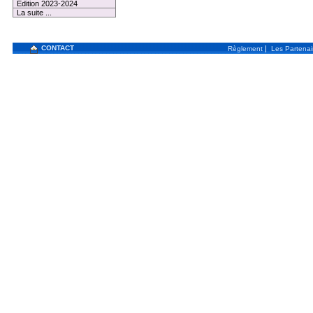
Edition 2023-2024
La suite ...
CONTACT
|
Règlement
Les Partenai