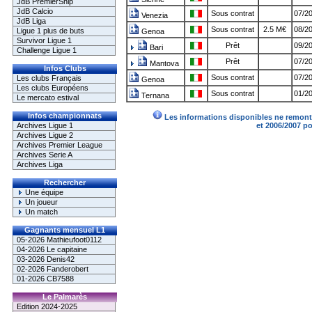
JdB PremierShip
JdB Calcio
Sous contrat
07/20
Venezia
JdB Liga
Sous contrat
2.5 M€
08/20
Ligue 1 plus de buts
Genoa
Survivor Ligue 1
Prêt
09/20
Bari
Challenge Ligue 1
Prêt
07/20
Mantova
Infos Clubs
Sous contrat
07/20
Les clubs Français
Genoa
Les clubs Européens
Sous contrat
01/20
Ternana
Le mercato estival
Infos championnats
Les informations disponibles ne remonte
Archives Ligue 1
et 2006/2007 p
Archives Ligue 2
Archives Premier League
Archives Serie A
Archives Liga
Rechercher
Une équipe
Un joueur
Un match
Gagnants mensuel L1
05-2026 Mathieufoot0112
04-2026 Le capitaine
03-2026 Denis42
02-2026 Fanderobert
01-2026 CB7588
Le Palmarès
Edition 2024-2025