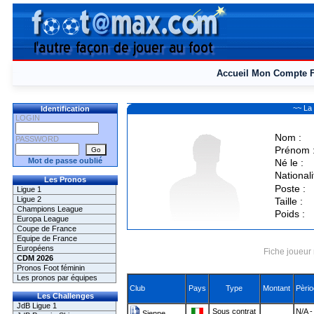
Accueil
Mon Compte
~~ La
Identification
LOGIN
Nom :
PASSWORD
Prénom 
Mot de passe oublié
Né le :
Nationali
Les Pronos
Poste :
Ligue 1
Ligue 2
Taille :
Champions League
Poids :
Europa League
Coupe de France
Equipe de France
Européens
Fiche joueur 
CDM 2026
Pronos Foot féminin
Les pronos par équipes
Club
Pays
Type
Montant
Pèrio
Les Challenges
JdB Ligue 1
Sous contrat
N/A -
Sienne