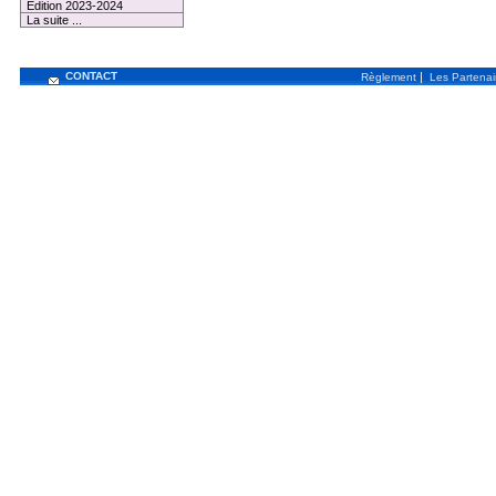
Edition 2023-2024
La suite ...
CONTACT
|
Règlement
Les Partenai