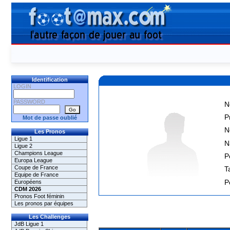
Identification
LOGIN
PASSWORD
N
P
Mot de passe oublié
N
Les Pronos
Ligue 1
N
Ligue 2
Champions League
P
Europa League
Coupe de France
Ta
Equipe de France
P
Européens
CDM 2026
Pronos Foot féminin
Les pronos par équipes
Les Challenges
JdB Ligue 1