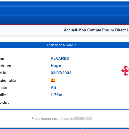
Accueil
Mon Compte
Forum
Direct L
~~ La fiche de ALVAREZ ~~
om :
ALVAREZ
rénom :
Hugo
é le :
02/07/2003
ationalité :
oste :
Att
ille :
1.76m
oids :
Fiche joueur mise à jour le 03/05/2026