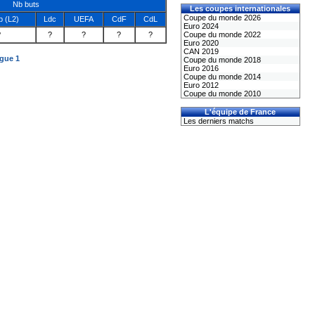
Nb buts
Les coupes internationales
Coupe du monde 2026
 (L2)
Ldc
UEFA
CdF
CdL
Euro 2024
?
?
?
?
?
Coupe du monde 2022
Euro 2020
CAN 2019
igue 1
Coupe du monde 2018
Euro 2016
Coupe du monde 2014
Euro 2012
Coupe du monde 2010
L'équipe de France
Les derniers matchs