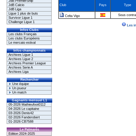
JdB PremierShip
JdB Calcio
Club
Pays
Type
JdB Liga
Ligue 1 plus de buts
Sous contra
Celta Vigo
Survivor Ligue 1
Challenge Ligue 1
Les i
Infos Clubs
Les clubs Français
Les clubs Européens
Le mercato estival
Infos championnats
Archives Ligue 1
Archives Ligue 2
Archives Premier League
Archives Serie A
Archives Liga
Rechercher
Une équipe
Un joueur
Un match
Gagnants mensuel L1
05-2026 Mathieufoot0112
04-2026 Le capitaine
03-2026 Denis42
02-2026 Fanderobert
01-2026 CB7588
Le Palmarès
Edition 2024-2025