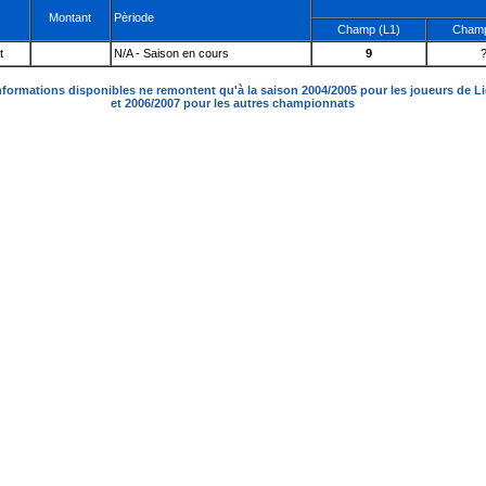
Montant
Pèriode
Champ (L1)
Champ
t
N/A - Saison en cours
9
nformations disponibles ne remontent qu'à la saison 2004/2005 pour les joueurs de L
et 2006/2007 pour les autres championnats