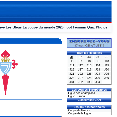
ive
Les Bleus
La coupe du monde 2026
Foot Féminin
Quiz
Photos
Tous les Résultats
J1
J2
J3
J4
J5
J6
J7
J8
J9
J10
J11
J12
J13
J14
J15
J16
J17
J18
J19
J20
J21
J22
J23
J24
J25
J26
J27
J28
J29
J30
J31
J32
J33
J34
Les coupes Européennes
Ligue des champions
Ligue Europa
Classement CAN
Les coupes nationales
Coupe de France
Coupe de la Ligue