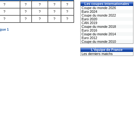
Les coupes internationales
?
?
?
?
?
Coupe du monde 2026
?
?
?
?
?
Euro 2024
Coupe du monde 2022
?
?
?
?
?
Euro 2020
CAN 2019
Coupe du monde 2018
igue 1
Euro 2016
Coupe du monde 2014
Euro 2012
Coupe du monde 2010
L'équipe de France
Les derniers matchs