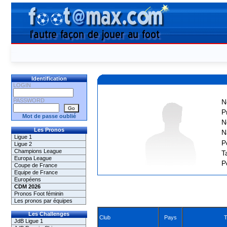
Identification
LOGIN
PASSWORD
N
P
Mot de passe oublié
N
Les Pronos
N
Ligue 1
P
Ligue 2
Champions League
Ta
Europa League
P
Coupe de France
Equipe de France
Européens
CDM 2026
Pronos Foot féminin
Les pronos par équipes
Les Challenges
Club
Pays
T
JdB Ligue 1