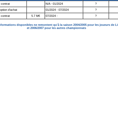
 contrat
N/A - 01/2024
?
option d'achat
01/2024 - 07/2024
?
 contrat
5.7 M€
07/2024 -
?
nformations disponibles ne remontent qu'à la saison 2004/2005 pour les joueurs de L
et 2006/2007 pour les autres championnats