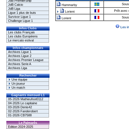
JdB PremierShip
Sous
JdB Calcio
Hammarby
JdB Liga
Prêt avec 
Lorient
Ligue 1 plus de buts
Survivor Ligue 1
Sous
Lorient
Challenge Ligue 1
Les i
Infos Clubs
Les clubs Français
Les clubs Européens
Le mercato estival
Infos championnats
Archives Ligue 1
Archives Ligue 2
Archives Premier League
Archives Serie A
Archives Liga
Rechercher
Une équipe
Un joueur
Un match
Gagnants mensuel L1
05-2026 Mathieufoot0112
04-2026 Le capitaine
03-2026 Denis42
02-2026 Fanderobert
01-2026 CB7588
Le Palmarès
Edition 2024-2025