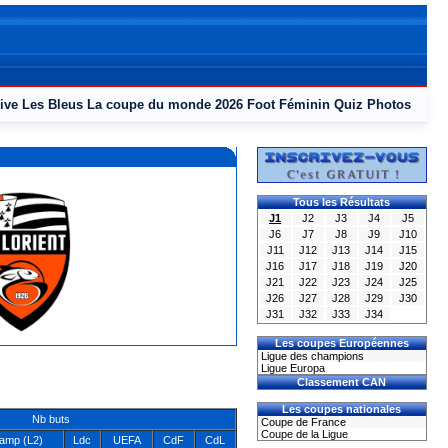
ive
Les Bleus
La coupe du monde 2026
Foot Féminin
Quiz
Photos
Tous les Résultats
J1
J2
J3
J4
J5
J6
J7
J8
J9
J10
J11
J12
J13
J14
J15
J16
J17
J18
J19
J20
J21
J22
J23
J24
J25
J26
J27
J28
J29
J30
J31
J32
J33
J34
Les coupes Européennes
Ligue des champions
Ligue Europa
Classement CAN
Les coupes nationales
Nb buts
Coupe de France
Coupe de la Ligue
amp (L2)
Ldc
UEFA
CdF
CdL