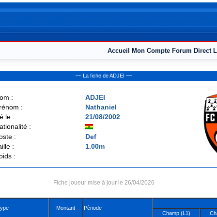
Accueil
Mon Compte
Forum
Direct L
~~ La fiche de ADJEI ~~
om :
ADJEI
rénom :
Nathaniel
é le :
21/08/2002
ationalité :
oste :
Def
ille :
1.00m
oids :
Fiche joueur mise à jour le 26/04/2026
ype
Montant
Pèriode
Champ (L1)
Ch