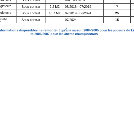
Sous contrat
N/A - 08/2016
?
Sous contrat
2.2 M€
08/2016 - 07/2019
?
Sous contrat
16.7 M€
07/2019 - 06/2024
25
Sous contrat
07/2024 -
15
nformations disponibles ne remontent qu'à la saison 2004/2005 pour les joueurs de L
et 2006/2007 pour les autres championnats