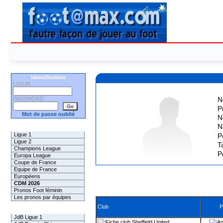
Identification
LOGIN
PASSWORD
N
P
Mot de passe oublié
N
N
Les Pronos
Ligue 1
P
Ligue 2
Ta
Champions League
P
Europa League
Coupe de France
Equipe de France
Européens
CDM 2026
Pronos Foot féminin
Les pronos par équipes
Club
P
Les Challenges
JdB Ligue 1
Sheffield United