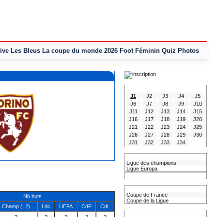
ive
Les Bleus
La coupe du monde 2026
Foot Féminin
Quiz
Photos
Tous les Résultats
J1
J2
J3
J4
J5
J6
J7
J8
J9
J10
J11
J12
J13
J14
J15
J16
J17
J18
J19
J20
J21
J22
J23
J24
J25
J26
J27
J28
J29
J30
J31
J32
J33
J34
Les coupes Européennes
Ligue des champions
Ligue Europa
Classement CAN
Les coupes nationales
Coupe de France
Nb buts
Coupe de la Ligue
Champ (L2)
Ldc
UEFA
CdF
CdL
Les coupes internationales