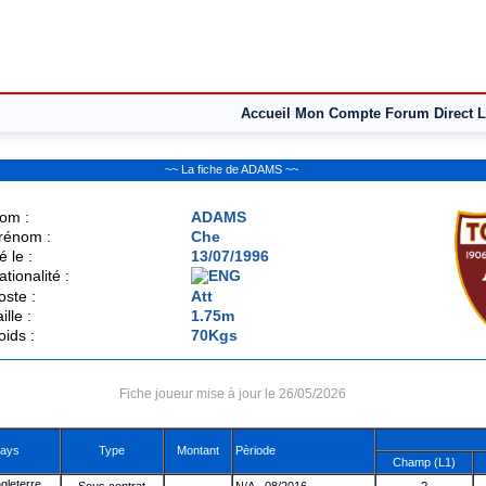
Accueil
Mon Compte
Forum
Direct L
~~ La fiche de ADAMS ~~
om :
ADAMS
rénom :
Che
é le :
13/07/1996
ationalité :
oste :
Att
ille :
1.75m
oids :
70Kgs
Fiche joueur mise à jour le 26/05/2026
ays
Type
Montant
Pèriode
Champ (L1)