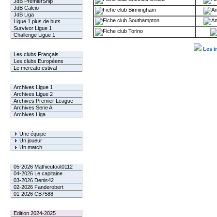
JdB PremierShip
JdB Calcio
Birmingham
JdB Liga
Southampton
Ligue 1 plus de buts
Survivor Ligue 1
Torino
Challenge Ligue 1
Infos Clubs
Les i
Les clubs Français
Les clubs Européens
Le mercato estival
Infos championnats
Archives Ligue 1
Archives Ligue 2
Archives Premier League
Archives Serie A
Archives Liga
Rechercher
Une équipe
Un joueur
Un match
Gagnants mensuel L1
05-2026 Mathieufoot0112
04-2026 Le capitaine
03-2026 Denis42
02-2026 Fanderobert
01-2026 CB7588
Le Palmarès
Edition 2024-2025