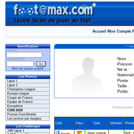
Accueil
Mon Compte
~~ La
Identification
LOGIN
Nom :
PASSWORD
Prénom 
Mot de passe oublié
Né le :
Nationali
Les Pronos
Poste :
Ligue 1
Ligue 2
Taille :
Champions League
Poids :
Europa League
Coupe de France
Equipe de France
Européens
Fiche joueur 
CDM 2026
Pronos Foot féminin
Les pronos par équipes
Club
Pays
Type
Montant
Pèrio
Les Challenges
JdB Ligue 1
Sous contrat
N/A - 
Alavés