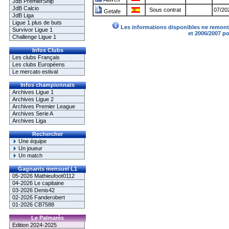
JdB PremierShip
JdB Calcio
Sous contrat
07/20
Getafe
JdB Liga
Ligue 1 plus de buts
Les informations disponibles ne remonte
Survivor Ligue 1
et 2006/2007 p
Challenge Ligue 1
Infos Clubs
Les clubs Français
Les clubs Européens
Le mercato estival
Infos championnats
Archives Ligue 1
Archives Ligue 2
Archives Premier League
Archives Serie A
Archives Liga
Rechercher
Une équipe
Un joueur
Un match
Gagnants mensuel L1
05-2026 Mathieufoot0112
04-2026 Le capitaine
03-2026 Denis42
02-2026 Fanderobert
01-2026 CB7588
Le Palmarès
Edition 2024-2025