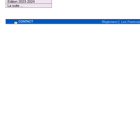
Edition 2023-2024
La suite ...
CONTACT
|
Règlement
Les Partenai