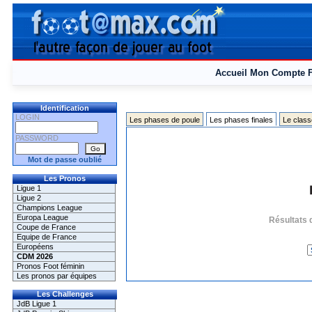
Accueil
Mon Compte
Identification
LOGIN
Les phases de poule
Les phases finales
Le class
PASSWORD
Mot de passe oublié
Les Pronos
Ligue 1
Ligue 2
Champions League
Europa League
Résultats 
Coupe de France
Equipe de France
Européens
CDM 2026
Pronos Foot féminin
Les pronos par équipes
Les Challenges
JdB Ligue 1