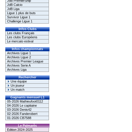
JdB PremierShip
JdB Calcio
JdB Liga
Ligue 1 plus de buts
Survivor Ligue 1
Challenge Ligue 1
Infos Clubs
Les clubs Français
Les clubs Européens
Le mercato estival
Infos championnats
Archives Ligue 1
Archives Ligue 2
Archives Premier League
Archives Serie A
Archives Liga
Rechercher
Une équipe
Un joueur
Un match
Gagnants mensuel L1
05-2026 Mathieufoot0112
04-2026 Le capitaine
03-2026 Denis42
02-2026 Fanderobert
01-2026 CB7588
Le Palmarès
Edition 2024-2025