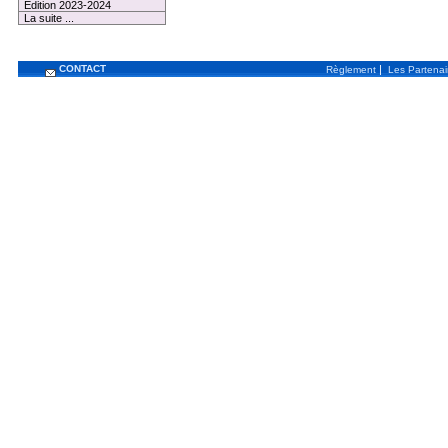
Edition 2023-2024
La suite ...
CONTACT
|
Règlement
Les Partenai