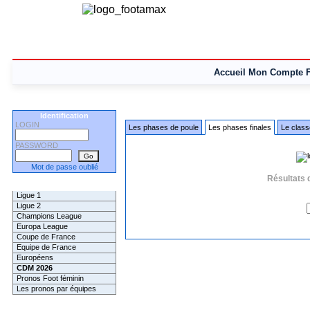
Accueil
Mon Compte
Identification
LOGIN
Les phases de poule
Les phases finales
Le class
PASSWORD
Mot de passe oublié
Résultats 
Les Pronos
Ligue 1
Ligue 2
Champions League
Europa League
Coupe de France
Equipe de France
Européens
CDM 2026
Pronos Foot féminin
Les pronos par équipes
Les Challenges