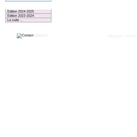
Le Palmarès
Edition 2024-2025
Edition 2023-2024
La suite ...
CONTACT
|
Règlement
Les Par