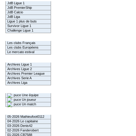
JdB Ligue 1
JdB PremierShip
JdB Calcio
JdB Liga
Ligue 1 plus de buts
Survivor Ligue 1
Challenge Ligue 1
Infos Clubs
Les clubs Français
Les clubs Européens
Le mercato estival
Infos championnats
Archives Ligue 1
Archives Ligue 2
Archives Premier League
Archives Serie A
Archives Liga
Rechercher
Une équipe
Un joueur
Un match
Gagnants mensuel L1
05-2026 Mathieufoot0112
04-2026 Le capitaine
03-2026 Denis42
02-2026 Fanderobert
01-2026 CB7588