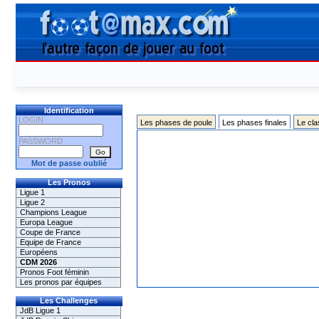
Identification
LOGIN
Les phases de poule
Les phases finales
Le cl
PASSWORD
Mot de passe oublié
Les Pronos
Ligue 1
Ligue 2
Champions League
Europa League
Coupe de France
Equipe de France
Européens
CDM 2026
Pronos Foot féminin
Les pronos par équipes
Les Challenges
JdB Ligue 1