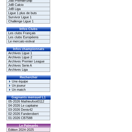
JdB PremierShip
JdB Calcio
JdB Liga
Ligue 1 plus de buts
Survivor Ligue 1
Challenge Ligue 1
Infos Clubs
Les clubs Français
Les clubs Européens
Le mercato estival
Infos championnats
Archives Ligue 1
Archives Ligue 2
Archives Premier League
Archives Serie A
Archives Liga
Rechercher
Une équipe
Un joueur
Un match
Gagnants mensuel L1
05-2026 Mathieufoot0112
04-2026 Le capitaine
03-2026 Denis42
02-2026 Fanderobert
01-2026 CB7588
Le Palmarès
Edition 2024-2025