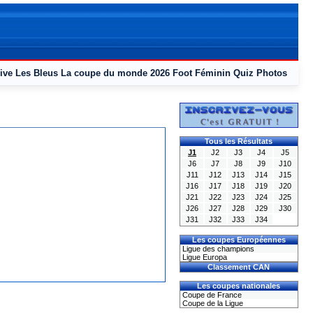
ive
Les Bleus
La coupe du monde 2026
Foot Féminin
Quiz
Photos
Tous les Résultats
J1
J2
J3
J4
J5
J6
J7
J8
J9
J10
J11
J12
J13
J14
J15
J16
J17
J18
J19
J20
J21
J22
J23
J24
J25
J26
J27
J28
J29
J30
J31
J32
J33
J34
Les coupes Européennes
Ligue des champions
Ligue Europa
Classement CAN
Les coupes nationales
Coupe de France
Coupe de la Ligue