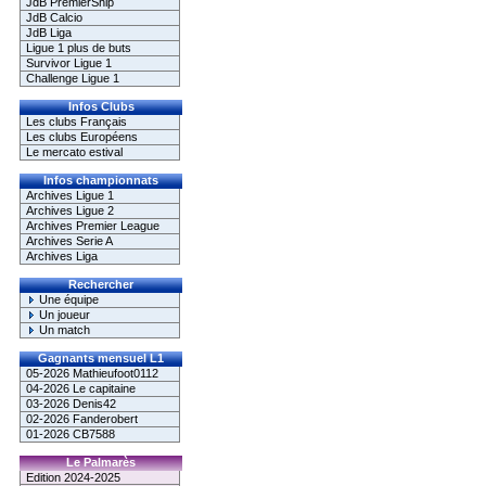
JdB PremierShip
JdB Calcio
JdB Liga
Ligue 1 plus de buts
Survivor Ligue 1
Challenge Ligue 1
Infos Clubs
Les clubs Français
Les clubs Européens
Le mercato estival
Infos championnats
Archives Ligue 1
Archives Ligue 2
Archives Premier League
Archives Serie A
Archives Liga
Rechercher
Une équipe
Un joueur
Un match
Gagnants mensuel L1
05-2026 Mathieufoot0112
04-2026 Le capitaine
03-2026 Denis42
02-2026 Fanderobert
01-2026 CB7588
Le Palmarès
Edition 2024-2025