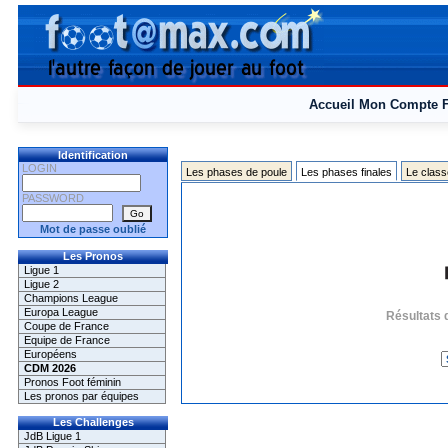
Accueil
Mon Compte
Identification
LOGIN
Les phases de poule
Les phases finales
Le class
PASSWORD
Mot de passe oublié
Les Pronos
Ligue 1
Ligue 2
Champions League
Europa League
Résultats 
Coupe de France
Equipe de France
Européens
CDM 2026
Pronos Foot féminin
Les pronos par équipes
Les Challenges
JdB Ligue 1