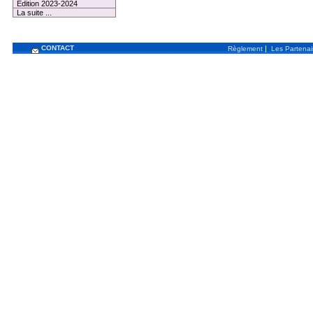
Edition 2023-2024
La suite ...
CONTACT
|
Règlement
Les Partenai