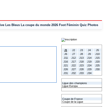
ive
Les Bleus
La coupe du monde 2026
Foot Féminin
Quiz
Photos
Tous les Résultats
J1
J2
J3
J4
J5
J6
J7
J8
J9
J10
J11
J12
J13
J14
J15
J16
J17
J18
J19
J20
J21
J22
J23
J24
J25
J26
J27
J28
J29
J30
J31
J32
J33
J34
Les coupes Européennes
Ligue des champions
Ligue Europa
Classement CAN
Les coupes nationales
Coupe de France
Coupe de la Ligue