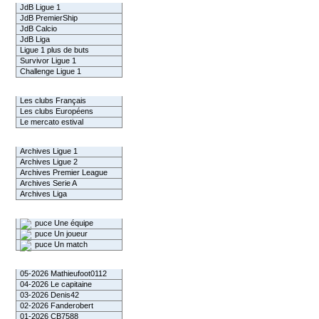
JdB Ligue 1
JdB PremierShip
JdB Calcio
JdB Liga
Ligue 1 plus de buts
Survivor Ligue 1
Challenge Ligue 1
Infos Clubs
Les clubs Français
Les clubs Européens
Le mercato estival
Infos championnats
Archives Ligue 1
Archives Ligue 2
Archives Premier League
Archives Serie A
Archives Liga
Rechercher
Une équipe
Un joueur
Un match
Gagnants mensuel L1
05-2026 Mathieufoot0112
04-2026 Le capitaine
03-2026 Denis42
02-2026 Fanderobert
01-2026 CB7588