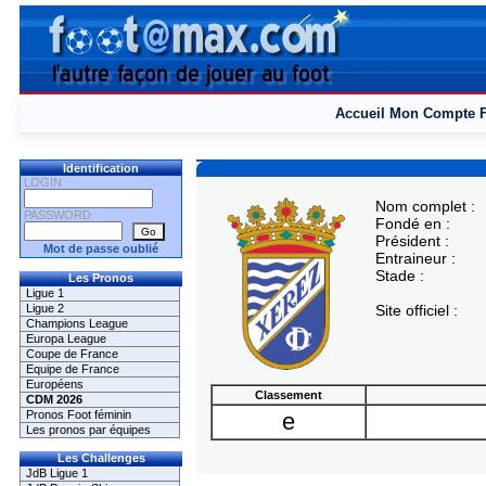
Accueil
Mon Compte
Identification
LOGIN
Nom complet :
PASSWORD
Fondé en :
Président :
Mot de passe oublié
Entraineur :
Stade :
Les Pronos
Ligue 1
Ligue 2
Site officiel :
Champions League
Europa League
Coupe de France
Equipe de France
Européens
Classement
CDM 2026
Pronos Foot féminin
e
Les pronos par équipes
Les Challenges
JdB Ligue 1