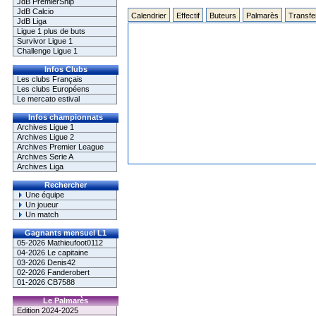
JdB PremierShip
JdB Calcio
Calendrier
Effectif
Buteurs
Palmarès
Transfe
JdB Liga
Ligue 1 plus de buts
Survivor Ligue 1
Challenge Ligue 1
Infos Clubs
Les clubs Français
Les clubs Européens
Le mercato estival
Infos championnats
Archives Ligue 1
Archives Ligue 2
Archives Premier League
Archives Serie A
Archives Liga
Rechercher
Une équipe
Un joueur
Un match
Gagnants mensuel L1
05-2026 Mathieufoot0112
04-2026 Le capitaine
03-2026 Denis42
02-2026 Fanderobert
01-2026 CB7588
Le Palmarès
Edition 2024-2025