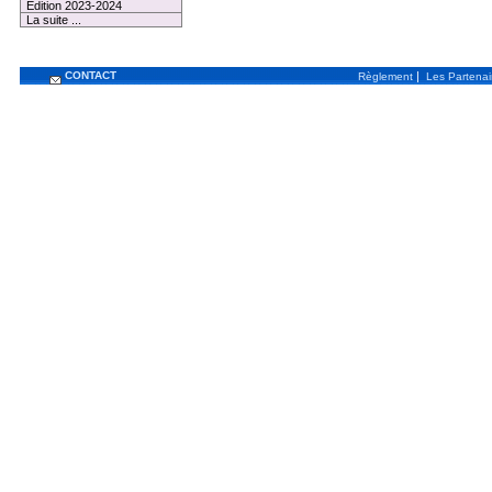
Edition 2023-2024
La suite ...
CONTACT
|
Règlement
Les Partenai