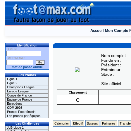
Accueil
Mon Compte
~~
Identification
LOGIN
Nom complet :
PASSWORD
Fondé en :
Président :
Mot de passe oublié
Entraineur :
Stade :
Les Pronos
Ligue 1
Ligue 2
Site officiel :
Champions League
Europa League
Classement
Coupe de France
e
Equipe de France
Européens
CDM 2026
Pronos Foot féminin
Les pronos par équipes
Les Challenges
Calendrier
Effectif
Buteurs
Palmarès
Transfe
JdB Ligue 1