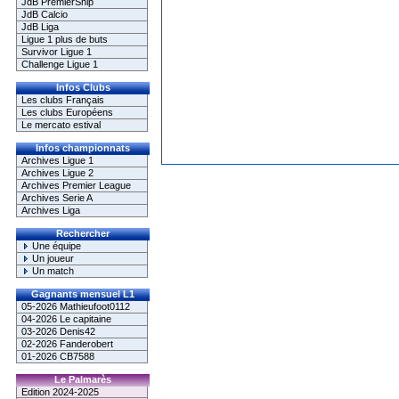
JdB PremierShip
JdB Calcio
JdB Liga
Ligue 1 plus de buts
Survivor Ligue 1
Challenge Ligue 1
Infos Clubs
Les clubs Français
Les clubs Européens
Le mercato estival
Infos championnats
Archives Ligue 1
Archives Ligue 2
Archives Premier League
Archives Serie A
Archives Liga
Rechercher
Une équipe
Un joueur
Un match
Gagnants mensuel L1
05-2026 Mathieufoot0112
04-2026 Le capitaine
03-2026 Denis42
02-2026 Fanderobert
01-2026 CB7588
Le Palmarès
Edition 2024-2025