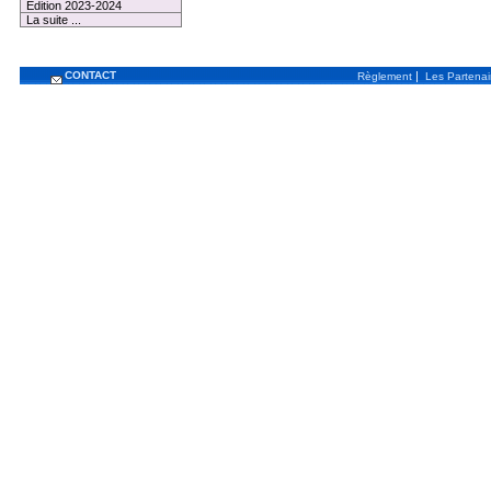
Edition 2023-2024
La suite ...
CONTACT
|
Règlement
Les Partenai