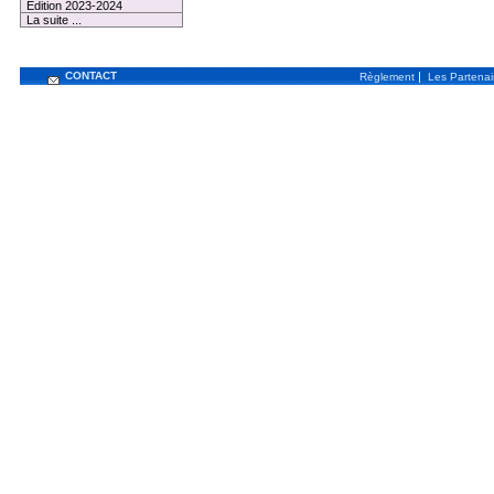
Edition 2023-2024
La suite ...
CONTACT
|
Règlement
Les Partenai