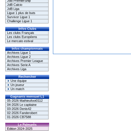
JdB PremierShip
JdB Calcio
JdB Liga
Ligue 1 plus de buts
Survivor Ligue 1
Challenge Ligue 1
Infos Clubs
Les clubs Français
Les clubs Européens
Le mercato estival
Infos championnats
Archives Ligue 1
Archives Ligue 2
Archives Premier League
Archives Serie A
Archives Liga
Rechercher
Une équipe
Un joueur
Un match
Gagnants mensuel L1
05-2026 Mathieufoot0112
04-2026 Le capitaine
03-2026 Denis42
02-2026 Fanderobert
01-2026 CB7588
Le Palmarès
Edition 2024-2025