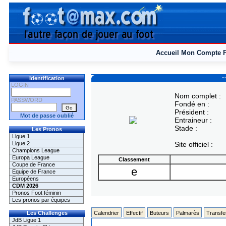
Accueil
Mon Compte
~
Identification
LOGIN
Nom complet :
PASSWORD
Fondé en :
Président :
Mot de passe oublié
Entraineur :
Stade :
Les Pronos
Ligue 1
Ligue 2
Site officiel :
Champions League
Europa League
Classement
Coupe de France
e
Equipe de France
Européens
CDM 2026
Pronos Foot féminin
Les pronos par équipes
Les Challenges
Calendrier
Effectif
Buteurs
Palmarès
Transfe
JdB Ligue 1