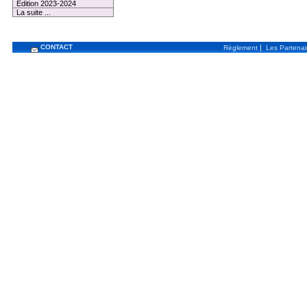
Edition 2023-2024
La suite ...
CONTACT
|
Règlement
Les Partenai