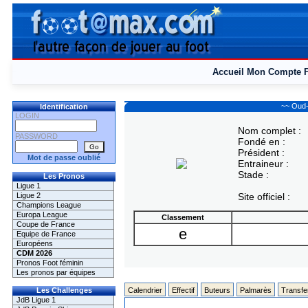
Accueil
Mon Compte
~~ Oud-
Identification
LOGIN
Nom complet :
PASSWORD
Fondé en :
Président :
Mot de passe oublié
Entraineur :
Stade :
Les Pronos
Ligue 1
Ligue 2
Site officiel :
Champions League
Europa League
Classement
Coupe de France
e
Equipe de France
Européens
CDM 2026
Pronos Foot féminin
Les pronos par équipes
Les Challenges
Calendrier
Effectif
Buteurs
Palmarès
Transfe
JdB Ligue 1