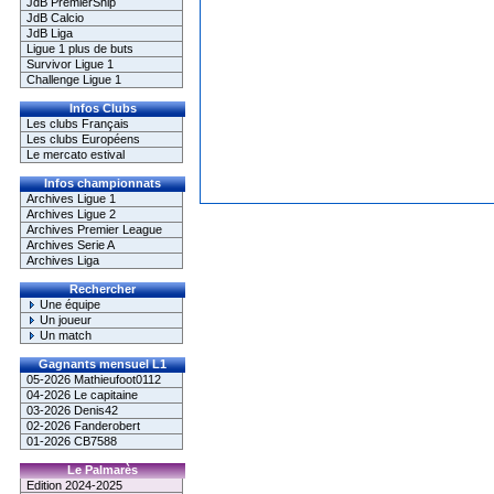
JdB PremierShip
JdB Calcio
JdB Liga
Ligue 1 plus de buts
Survivor Ligue 1
Challenge Ligue 1
Infos Clubs
Les clubs Français
Les clubs Européens
Le mercato estival
Infos championnats
Archives Ligue 1
Archives Ligue 2
Archives Premier League
Archives Serie A
Archives Liga
Rechercher
Une équipe
Un joueur
Un match
Gagnants mensuel L1
05-2026 Mathieufoot0112
04-2026 Le capitaine
03-2026 Denis42
02-2026 Fanderobert
01-2026 CB7588
Le Palmarès
Edition 2024-2025