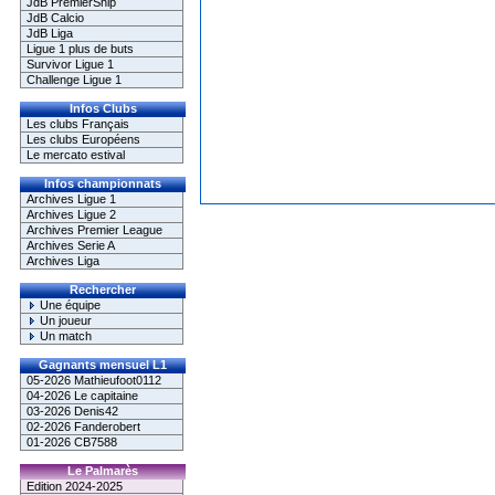
JdB PremierShip
JdB Calcio
JdB Liga
Ligue 1 plus de buts
Survivor Ligue 1
Challenge Ligue 1
Infos Clubs
Les clubs Français
Les clubs Européens
Le mercato estival
Infos championnats
Archives Ligue 1
Archives Ligue 2
Archives Premier League
Archives Serie A
Archives Liga
Rechercher
Une équipe
Un joueur
Un match
Gagnants mensuel L1
05-2026 Mathieufoot0112
04-2026 Le capitaine
03-2026 Denis42
02-2026 Fanderobert
01-2026 CB7588
Le Palmarès
Edition 2024-2025