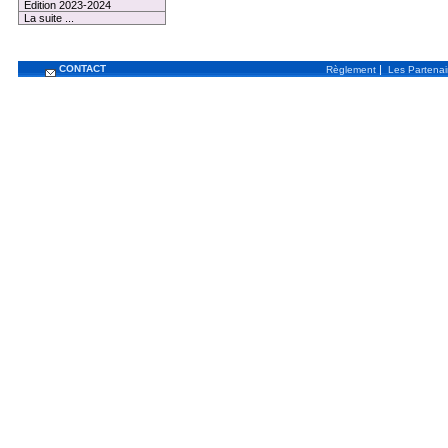
Edition 2023-2024
La suite ...
CONTACT
|
Règlement
Les Partenai