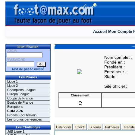
Accueil
Mon Compte
~
Identification
LOGIN
Nom complet :
PASSWORD
Fondé en :
Président :
Mot de passe oublié
Entraineur :
Stade :
Les Pronos
Ligue 1
Ligue 2
Site officiel :
Champions League
Europa League
Classement
Coupe de France
e
Equipe de France
Européens
CDM 2026
Pronos Foot féminin
Les pronos par équipes
Les Challenges
Calendrier
Effectif
Buteurs
Palmarès
Transfe
JdB Ligue 1