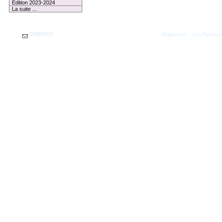
Edition 2023-2024
La suite ...
CONTACT
|
Règlement
Les Partenai