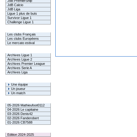
JdB PremierShip
JdB Calcio
JdB Liga
Ligue 1 plus de buts
Survivor Ligue 1
Challenge Ligue 1
Infos Clubs
Les clubs Français
Les clubs Européens
Le mercato estival
Infos championnats
Archives Ligue 1
Archives Ligue 2
Archives Premier League
Archives Serie A
Archives Liga
Rechercher
Une équipe
Un joueur
Un match
Gagnants mensuel L1
05-2026 Mathieufoot0112
04-2026 Le capitaine
03-2026 Denis42
02-2026 Fanderobert
01-2026 CB7588
Le Palmarès
Edition 2024-2025