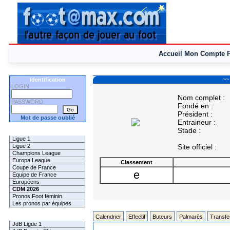
Accueil
Mon Compte
~~
Identification
LOGIN
Nom complet :
PASSWORD
Fondé en :
Président :
Mot de passe oublié
Entraineur :
Stade :
Les Pronos
Ligue 1
Ligue 2
Site officiel :
Champions League
Europa League
Classement
Coupe de France
e
Equipe de France
Européens
CDM 2026
Pronos Foot féminin
Les pronos par équipes
Les Challenges
Calendrier
Effectif
Buteurs
Palmarès
Transfe
JdB Ligue 1