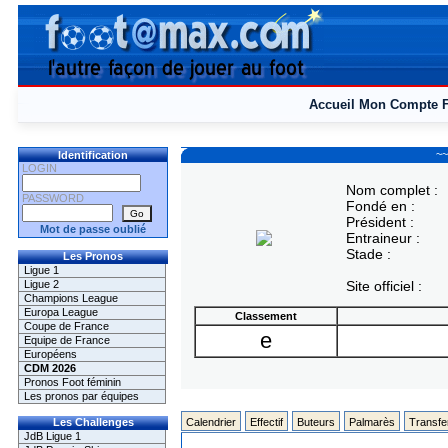
Accueil
Mon Compte
~~
Identification
LOGIN
Nom complet :
PASSWORD
Fondé en :
Président :
Mot de passe oublié
Entraineur :
Stade :
Les Pronos
Ligue 1
Ligue 2
Site officiel :
Champions League
Europa League
Classement
Coupe de France
e
Equipe de France
Européens
CDM 2026
Pronos Foot féminin
Les pronos par équipes
Les Challenges
Calendrier
Effectif
Buteurs
Palmarès
Transfe
JdB Ligue 1