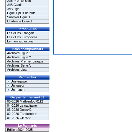
JdB PremierShip
JdB Calcio
JdB Liga
Ligue 1 plus de buts
Survivor Ligue 1
Challenge Ligue 1
Infos Clubs
Les clubs Français
Les clubs Européens
Le mercato estival
Infos championnats
Archives Ligue 1
Archives Ligue 2
Archives Premier League
Archives Serie A
Archives Liga
Rechercher
Une équipe
Un joueur
Un match
Gagnants mensuel L1
05-2026 Mathieufoot0112
04-2026 Le capitaine
03-2026 Denis42
02-2026 Fanderobert
01-2026 CB7588
Le Palmarès
Edition 2024-2025