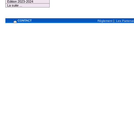
Edition 2023-2024
La suite ...
CONTACT
|
Règlement
Les Partenai