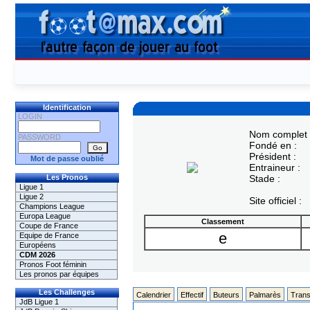
Identification
LOGIN
Nom complet 
PASSWORD
Fondé en :
Président :
Mot de passe oublié
Entraineur :
Les Pronos
Stade :
Ligue 1
Ligue 2
Site officiel :
Champions League
Europa League
Classement
Coupe de France
e
Equipe de France
Européens
CDM 2026
Pronos Foot féminin
Les pronos par équipes
Les Challenges
Calendrier
Effectif
Buteurs
Palmarès
Trans
JdB Ligue 1