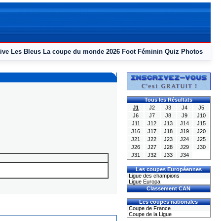
ive
Les Bleus
La coupe du monde 2026
Foot Féminin
Quiz
Photos
Tous les Résultats
J1
J2
J3
J4
J5
J6
J7
J8
J9
J10
J11
J12
J13
J14
J15
J16
J17
J18
J19
J20
J21
J22
J23
J24
J25
J26
J27
J28
J29
J30
J31
J32
J33
J34
Les coupes Européennes
Ligue des champions
Ligue Europa
Classement CAN
Les coupes nationales
Coupe de France
Coupe de la Ligue