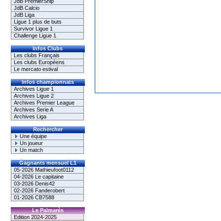
JdB PremierShip
JdB Calcio
JdB Liga
Ligue 1 plus de buts
Survivor Ligue 1
Challenge Ligue 1
Infos Clubs
Les clubs Français
Les clubs Européens
Le mercato estival
Infos championnats
Archives Ligue 1
Archives Ligue 2
Archives Premier League
Archives Serie A
Archives Liga
Rechercher
Une équipe
Un joueur
Un match
Gagnants mensuel L1
05-2026 Mathieufoot0112
04-2026 Le capitaine
03-2026 Denis42
02-2026 Fanderobert
01-2026 CB7588
Le Palmarès
Edition 2024-2025