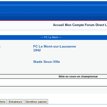
Accueil
Mon Compte
Forum
Direct L
~~ FC Le Mont ~~
:
FC Le Mont-sur-Lausanne
1942
Stade Sous-Ville
Série en cours en championnat
ferts
Entraineurs
Dernières saisons